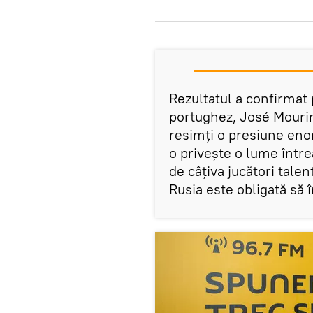
Rezultatul a confirmat
portughez, José Mourin
resimți o presiune eno
o privește o lume între
de câțiva jucători talent
Rusia este obligată să 