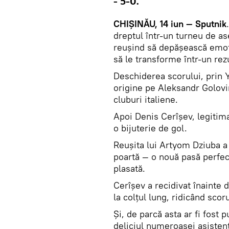
- 5-0.
CHIȘINĂU, 14 iun — Sputnik
dreptul într-un turneu de a
reușind să depășească emoții
să le transforme într-un rezu
Deschiderea scorului, prin Y
origine pe Aleksandr Golovin,
cluburi italiene.
Apoi Denis Cerîșev, legitimat
o bijuterie de gol.
Reușita lui Artyom Dziuba a
poartă — o nouă pasă perfect
plasată.
Cerîșev a recidivat înainte d
la colțul lung, ridicând scoru
Și, de parcă asta ar fi fost 
deliciul numeroasei asistenț