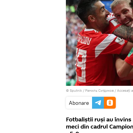
© Sputnik / Рамиль Ситдиков
/
Accesați 
Abonare
Fotbaliștii ruși au învin
meci din cadrul Campiona