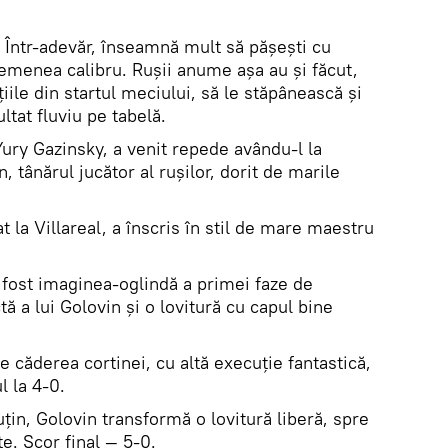
. Într-adevăr, înseamnă mult să pășești cu
semenea calibru. Rușii anume așa au și făcut,
le din startul meciului, să le stăpânească și
ltat fluviu pe tabelă.
ury Gazinsky, a venit repede avându-l la
 tânărul jucător al rușilor, dorit de marile
 la Villareal, a înscris în stil de mare maestru
 fost imaginea-oglindă a primei faze de
ă a lui Golovin și o lovitură cu capul bine
e căderea cortinei, cu altă execuție fantastică,
l la 4-0.
puțin, Golovin transformă o lovitură liberă, spre
e. Scor final — 5-0.