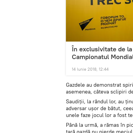
În exclusivitate de l
Campionatul Mondial
14 Iunie 2018, 12:44
Gazdele au demonstrat spirit
asemenea, câteva sclipiri de
Saudiții, la rândul lor, au ț
adversar ușor de bătut, ceea 
unele faze jocul lor a fost te
Până la urmă, a rămas în pic
țară gazdă nu pierde meciul