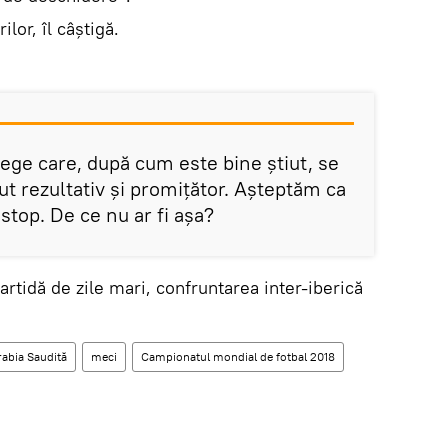
ilor, îl câștigă.
ege care, după cum este bine știut, se
put rezultativ și promițător. Așteptăm ca
stop. De ce nu ar fi așa?
rtidă de zile mari, confruntarea inter-iberică
rabia Saudită
meci
Campionatul mondial de fotbal 2018