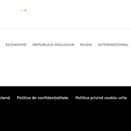
ECONOMIE
REPUBLICA MOLDOVA
RUSIA
INTERNAȚIONAL
clamă
Politica de confidențialitate
Politica privind cookie-urile