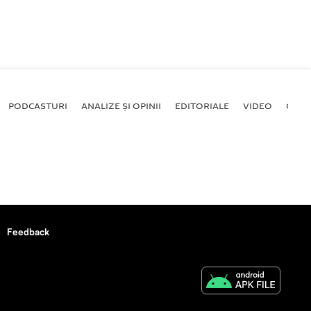
PODCASTURI
ANALIZE ȘI OPINII
EDITORIALE
VIDEO
GALE
Feedback