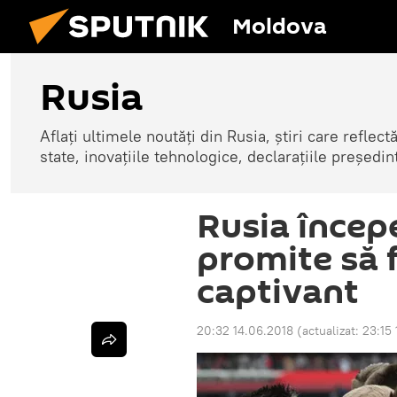
Moldova
Rusia
Aflați ultimele noutăți din Rusia, știri care reflectă
state, inovațiile tehnologice, declarațiile președinte
Rusia începe
promite să 
captivant
20:32 14.06.2018
(actualizat:
23:15