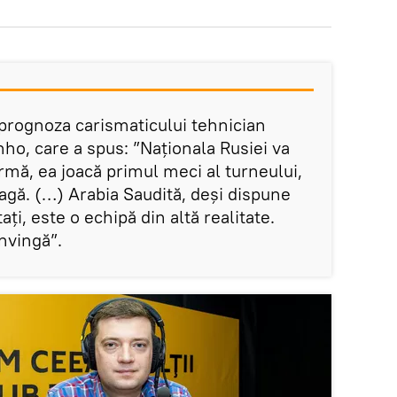
 prognoza carismaticului tehnician
ho, care a spus: ”Naționala Rusiei va
rmă, ea joacă primul meci al turneului,
agă. (…) Arabia Saudită, deși dispune
ați, este o echipă din altă realitate.
învingă”.