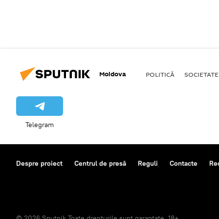
Moldova
POLITICĂ
SOCIETATE
Telegram
Despre proiect
Centrul de presă
Reguli
Contacte
Re
© 2026 Sputnik Toate drepturile sunt garantate. 18+