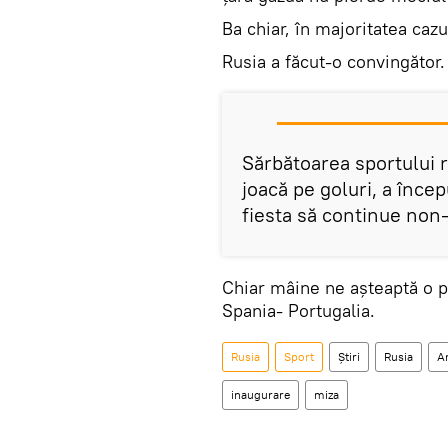
Ba chiar, în majoritatea cazur
Rusia a făcut-o convingător.
Sărbătoarea sportului r
joacă pe goluri, a înce
fiesta să continue non-
Chiar mâine ne așteaptă o pa
Spania- Portugalia.
Rusia
Sport
Știri
Rusia
A
inaugurare
miza