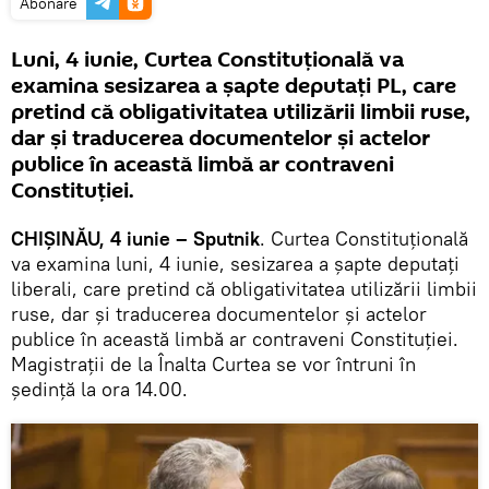
Abonare
Luni, 4 iunie, Curtea Constituțională va
examina sesizarea a șapte deputați PL, care
pretind că obligativitatea utilizării limbii ruse,
dar și traducerea documentelor și actelor
publice în această limbă ar contraveni
Constituției.
CHIȘINĂU, 4 iunie – Sputnik
. Curtea Constituțională
va examina luni, 4 iunie, sesizarea a șapte deputați
liberali, care pretind că obligativitatea utilizării limbii
ruse, dar și traducerea documentelor și actelor
publice în această limbă ar contraveni Constituției.
Magistrații de la Înalta Curtea se vor întruni în
ședință la ora 14.00.