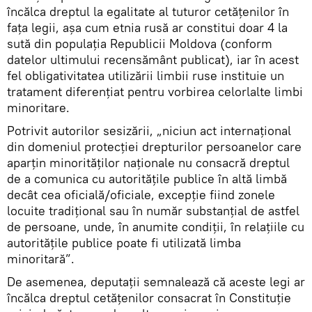
încălca dreptul la egalitate al tuturor cetățenilor în
fața legii, așa cum etnia rusă ar constitui doar 4 la
sută din populația Republicii Moldova (conform
datelor ultimului recensământ publicat), iar în acest
fel obligativitatea utilizării limbii ruse instituie un
tratament diferențiat pentru vorbirea celorlalte limbi
minoritare.
Potrivit autorilor sesizării, „niciun act internațional
din domeniul protecției drepturilor persoanelor care
aparțin minorităților naționale nu consacră dreptul
de a comunica cu autoritățile publice în altă limbă
decât cea oficială/oficiale, excepție fiind zonele
locuite tradițional sau în număr substanțial de astfel
de persoane, unde, în anumite condiții, în relațiile cu
autoritățile publice poate fi utilizată limba
minoritară”.
De asemenea, deputații semnalează că aceste legi ar
încălca dreptul cetățenilor consacrat în Constituție