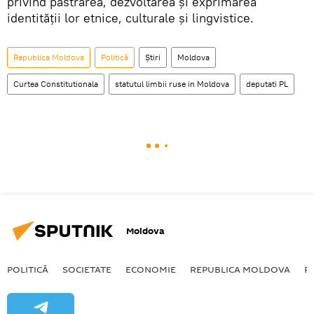
privind păstrarea, dezvoltarea și exprimarea
identității lor etnice, culturale și lingvistice.
Republica Moldova
Politică
Știri
Moldova
Curtea Constitutionala
statutul limbii ruse in Moldova
deputati PL
Moldova
POLITICĂ
SOCIETATE
ECONOMIE
REPUBLICA MOLDOVA
R