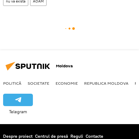
nu va exista
AOAM
Moldova
POLITICĂ
SOCIETATE
ECONOMIE
REPUBLICA MOLDOVA
R
Telegram
Despre proiect
Centrul de presă
Reguli
Contacte