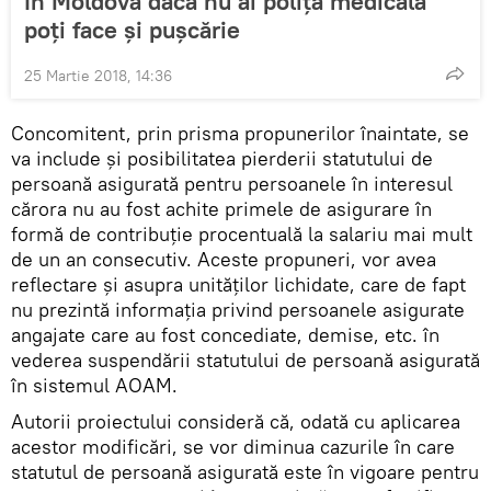
În Moldova dacă nu ai poliță medicală
poți face și pușcărie
25 Martie 2018, 14:36
Concomitent, prin prisma propunerilor înaintate, se
va include și posibilitatea pierderii statutului de
persoană asigurată pentru persoanele în interesul
cărora nu au fost achite primele de asigurare în
formă de contribuţie procentuală la salariu mai mult
de un an consecutiv. Aceste propuneri, vor avea
reflectare şi asupra unităţilor lichidate, care de fapt
nu prezintă informația privind persoanele asigurate
angajate care au fost concediate, demise, etc. în
vederea suspendării statutului de persoană asigurată
în sistemul AOAM.
Autorii proiectului consideră că, odată cu aplicarea
acestor modificări, se vor diminua cazurile în care
statutul de persoană asigurată este în vigoare pentru