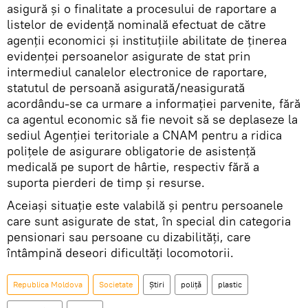
asigură și o finalitate a procesului de raportare a
listelor de evidență nominală efectuat de către
agenții economici și instituțiile abilitate de ținerea
evidenței persoanelor asigurate de stat prin
intermediul canalelor electronice de raportare,
statutul de persoană asigurată/neasigurată
acordându-se ca urmare a informației parvenite, fără
ca agentul economic să fie nevoit să se deplaseze la
sediul Agenției teritoriale a CNAM pentru a ridica
polițele de asigurare obligatorie de asistență
medicală pe suport de hârtie, respectiv fără a
suporta pierderi de timp și resurse.
Aceiași situație este valabilă și pentru persoanele
care sunt asigurate de stat, în special din categoria
pensionari sau persoane cu dizabilități, care
întâmpină deseori dificultăți locomotorii.
Republica Moldova
Societate
Știri
poliță
plastic