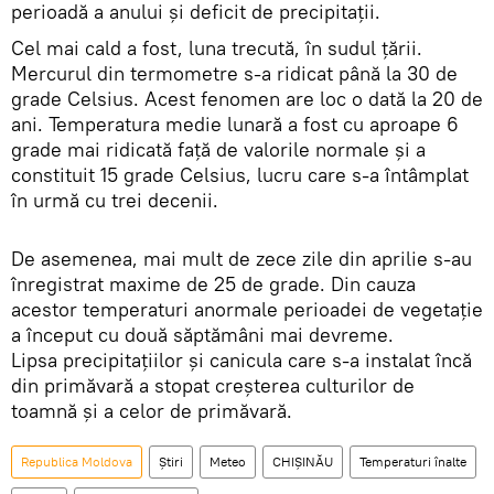
perioadă a anului și deficit de precipitații.
Cel mai cald a fost, luna trecută, în sudul țării.
Mercurul din termometre s-a ridicat până la 30 de
grade Celsius. Acest fenomen are loc o dată la 20 de
ani. Temperatura medie lunară a fost cu aproape 6
grade mai ridicată față de valorile normale și a
constituit 15 grade Сelsius, lucru care s-a întâmplat
în urmă cu trei decenii.
De asemenea, mai mult de zece zile din aprilie s-au
înregistrat maxime de 25 de grade. Din cauza
acestor temperaturi anormale perioadei de vegetație
a început cu două săptămâni mai devreme.
Lipsa precipitațiilor și canicula care s-a instalat încă
din primăvară a stopat creșterea culturilor de
toamnă și a celor de primăvară.
Republica Moldova
Știri
Meteo
CHIȘINĂU
Temperaturi înalte