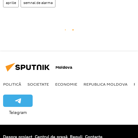
aprilie
semnal de alarma
Moldova
POLITICĂ
SOCIETATE
ECONOMIE
REPUBLICA MOLDOVA
R
Telegram
Despre proiect
Centrul de presă
Reguli
Contacte