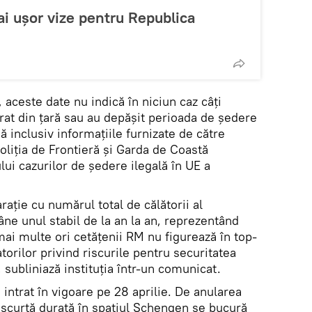
ai ușor vize pentru Republica
ă, aceste date nu indică în niciun caz câți
at din țară sau au depășit perioada de ședere
ă inclusiv informațiile furnizate de către
liția de Frontieră și Garda de Coastă
lui cazurilor de ședere ilegală în UE a
ație cu numărul total de călătorii al
âne unul stabil de la an la an, reprezentând
ai multe ori cetățenii RM nu figurează în top-
torilor privind riscurile pentru securitatea
 subliniază instituţia într-un comunicat.
 intrat în vigoare pe 28 aprilie. De anularea
e scurtă durată în spaţiul Schengen se bucură