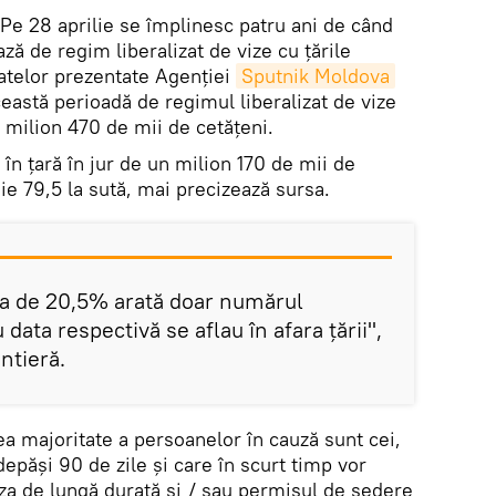
Pe 28 aprilie se împlinesc patru ani de când
ă de regim liberalizat de vize cu țările
datelor prezentate Agenției
Sputnik Moldova
ceastă perioadă de regimul liberalizat de vize
 milion 470 de mii de cetăţeni.
 în țară în jur de un milion 170 de mii de
e 79,5 la sută, mai precizează sursa.
ata de 20,5% arată doar numărul
 data respectivă se aflau în afara țării",
ontieră.
rea majoritate a persoanelor în cauză sunt cei,
epăși 90 de zile și care în scurt timp vor
iza de lungă durată și / sau permisul de ședere