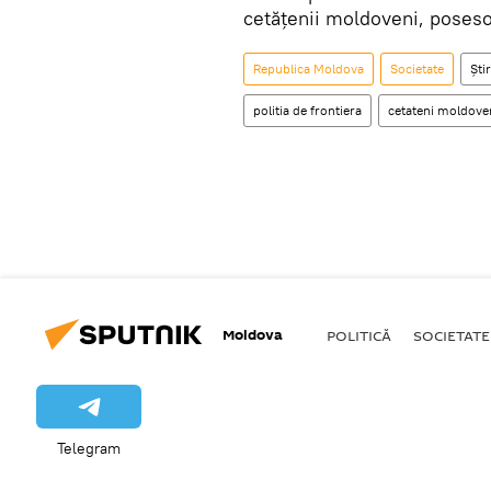
cetăţenii moldoveni, posesor
Republica Moldova
Societate
Știr
politia de frontiera
cetateni moldove
Moldova
POLITICĂ
SOCIETATE
Telegram