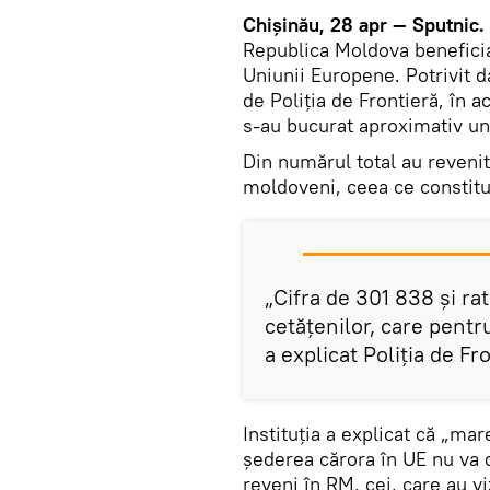
Chişinău, 28 apr — Sputnic.
Republica Moldova beneficiaz
Uniunii Europene. Potrivit 
de Poliția de Frontieră, în a
s-au bucurat aproximativ un
Din numărul total au revenit
moldoveni, ceea ce constitui
„Cifra de 301 838 și r
cetățenilor, care pentru
a explicat Poliţia de Fr
Instituţia a explicat că „ma
șederea cărora în UE nu va d
reveni în RM, cei, care au v