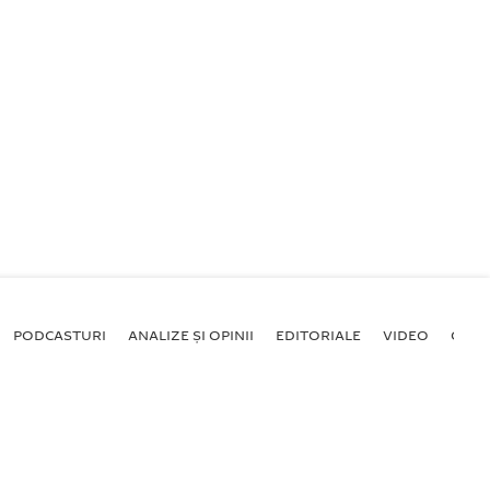
PODCASTURI
ANALIZE ȘI OPINII
EDITORIALE
VIDEO
GALE