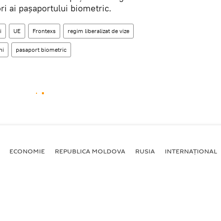
i ai paşaportului biometric.
i
UE
Frontexs
regim liberalizat de vize
ni
pasaport biometric
ECONOMIE
REPUBLICA MOLDOVA
RUSIA
INTERNAȚIONAL