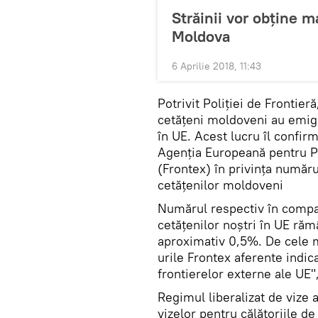
Străinii vor obține m
Moldova
6 Aprilie 2018, 11:43
Potrivit Poliţiei de Frontier
cetățeni moldoveni au emigr
în UE. Acest lucru îl confirm
Agenția Europeană pentru Po
(Frontex) în privința număru
cetățenilor moldoveni
Numărul respectiv în compar
cetățenilor noștri în UE răm
aproximativ 0,5%. De cele m
urile Frontex aferente indica
frontierelor externe ale UE",
Regimul liberalizat de vize a
vizelor pentru călătoriile d