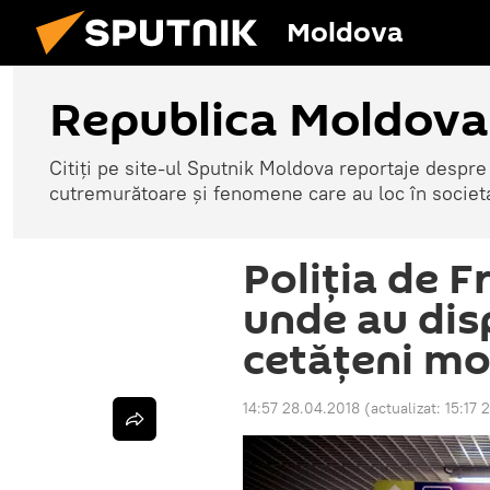
Moldova
Republica Moldova
Citiți pe site-ul Sputnik Moldova reportaje despre o
cutremurătoare și fenomene care au loc în societ
Poliţia de F
unde au dis
cetăţeni mo
14:57 28.04.2018
(actualizat:
15:17 