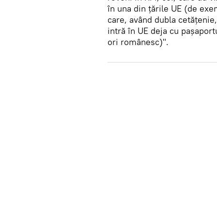
în una din țările UE (de exe
care, având dubla cetățenie
intră în UE deja cu pașapor
ori românesc)".