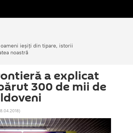
ameni ieșiți din tipare, istorii
atea noastră
rontieră a explicat
părut 300 de mii de
ldoveni
28.04.2018
)