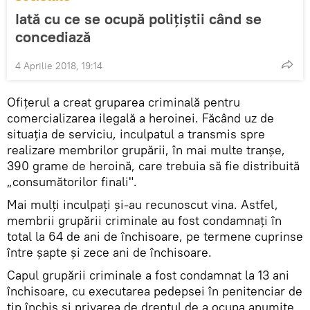
Iată cu ce se ocupă polițiștii când se
concediază
4 Aprilie 2018, 19:14
Ofițerul a creat gruparea criminală pentru
comercializarea ilegală a heroinei. Făcând uz de
situația de serviciu, inculpatul a transmis spre
realizare membrilor grupării, în mai multe tranșe,
390 grame de heroină, care trebuia să fie distribuită
„consumătorilor finali".
Mai mulți inculpați și-au recunoscut vina. Astfel,
membrii grupării criminale au fost condamnați în
total la 64 de ani de închisoare, pe termene cuprinse
între șapte și zece ani de închisoare.
Capul grupării criminale a fost condamnat la 13 ani
închisoare, cu executarea pedepsei în penitenciar de
tip închis și privarea de dreptul de a ocupa anumite