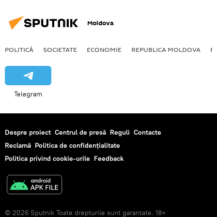
Moldova
POLITICĂ
SOCIETATE
ECONOMIE
REPUBLICA MOLDOVA
R
Telegram
Despre proiect
Centrul de presă
Reguli
Contacte
Reclamă
Politica de confidențialitate
Politica privind cookie-urile
Feedback
© 2026 Sputnik Toate drepturile sunt garantate. 18+