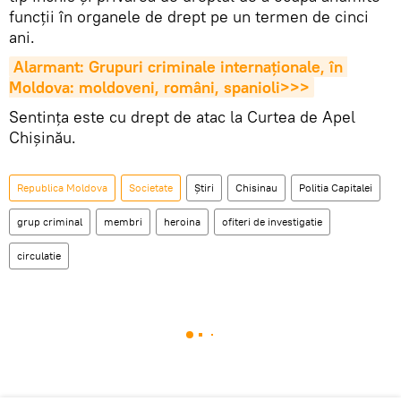
funcții în organele de drept pe un termen de cinci
ani.
Alarmant: Grupuri criminale internaționale, în 
Moldova: moldoveni, români, spanioli>>>
Sentința este cu drept de atac la Curtea de Apel
Chișinău.
Republica Moldova
Societate
Știri
Chisinau
Politia Capitalei
grup criminal
membri
heroina
ofiteri de investigatie
circulatie