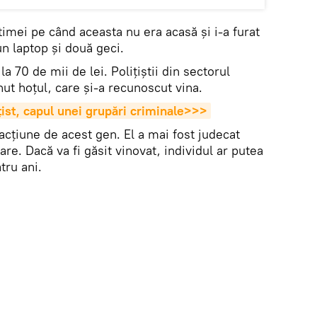
ctimei pe când aceasta nu era acasă și i-a furat
un laptop și două geci.
la 70 de mii de lei. Polițiștii din sectorul
nut hoțul, care și-a recunoscut vina.
ițist, capul unei grupări criminale>>>
acțiune de acest gen. El a mai fost judecat
are. Dacă va fi găsit vinovat, individul ar putea
tru ani.