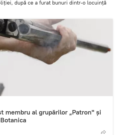
iției, după ce a furat bunuri dintr-o locuință
st membru al grupărilor „Patron" şi
 Botanica