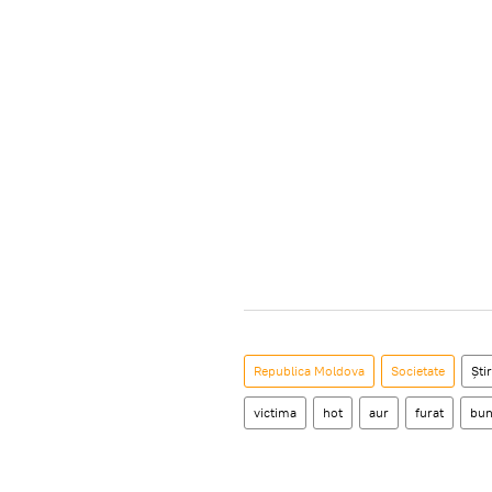
Republica Moldova
Societate
Știr
victima
hot
aur
furat
bun