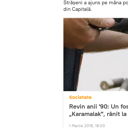
Strășeni a ajuns pe mâna pol
din Capitală.
Societate
Revin anii '90: Un fo
„Karamalak", rănit la
1 Martie 2018, 18:00