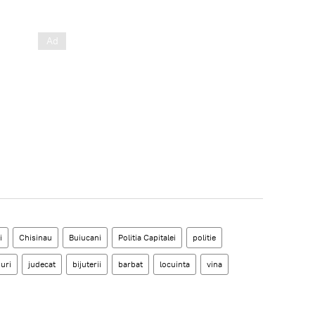
i
Chisinau
Buiucani
Politia Capitalei
politie
uri
judecat
bijuterii
barbat
locuinta
vina