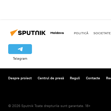
Moldova
POLITICĂ
SOCIETATE
Telegram
Despre proiect
Centrul de presă
Reguli
Contacte
Re
© 2026 Sputnik Toate drepturile sunt garantate. 18+