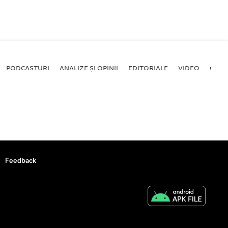
PODCASTURI
ANALIZE ȘI OPINII
EDITORIALE
VIDEO
GALE
Feedback