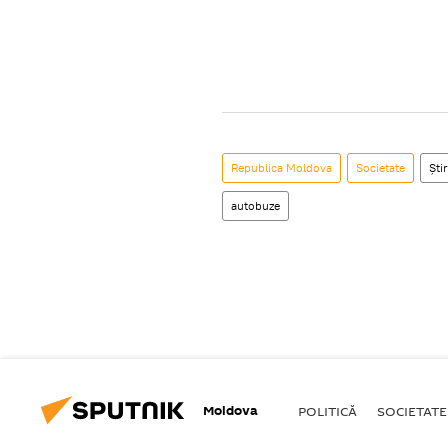
Republica Moldova
Societate
Știr
autobuze
Moldova
POLITICĂ
SOCIETATE