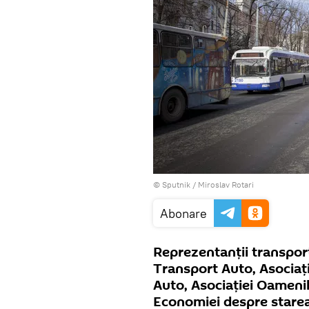
© Sputnik / Miroslav Rotari
Abonare
Reprezentanții transport
Transport Auto, Asociați
Auto, Asociației Oamenil
Economiei despre starea 