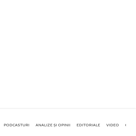
PODCASTURI
ANALIZE ȘI OPINII
EDITORIALE
VIDEO
GALE