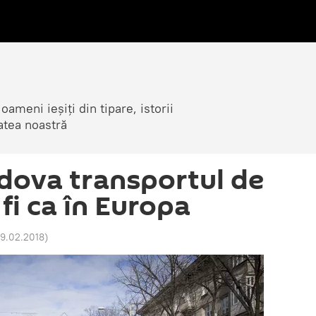
ameni ieșiți din tipare, istorii
atea noastră
dova transportul de
fi ca în Europa
19.02.2018
)