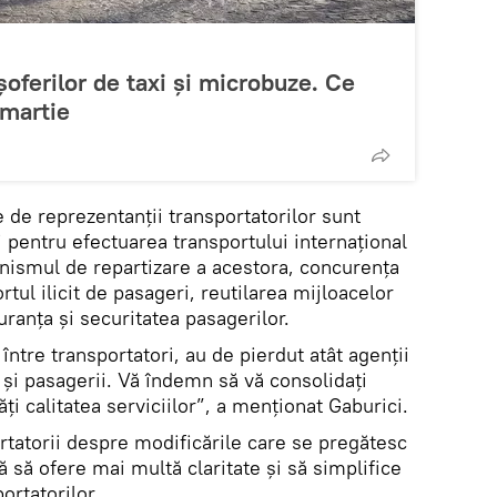
șoferilor de taxi și microbuze. Ce
 martie
 de reprezentanții transportatorilor sunt
 pentru efectuarea transportului internațional
nismul de repartizare a acestora, concurența
tul ilicit de pasageri, reutilarea mijloacelor
uranța și securitatea pasagerilor.
 între transportatori, au de pierdut atât agenții
și pasagerii. Vă îndemn să vă consolidați
ți calitatea serviciilor”, a menționat Gaburici.
rtatorii despre modificările care se pregătesc
ă să ofere mai multă claritate și să simplifice
portatorilor.