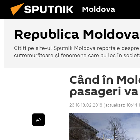
Moldova
Republica Moldova
Citiți pe site-ul Sputnik Moldova reportaje despre o
cutremurătoare și fenomene care au loc în societ
Când în Mol
pasageri va 
23:16 18.02.2018
(actualizat:
10:44 