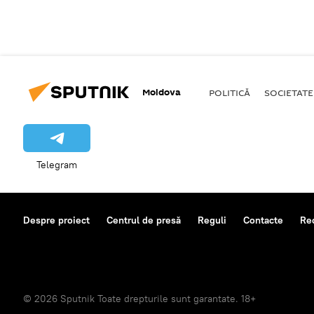
Moldova
POLITICĂ
SOCIETATE
Telegram
Despre proiect
Centrul de presă
Reguli
Contacte
Re
© 2026 Sputnik Toate drepturile sunt garantate. 18+