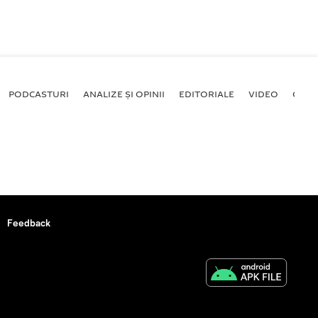
PODCASTURI
ANALIZE ȘI OPINII
EDITORIALE
VIDEO
GALE
Feedback