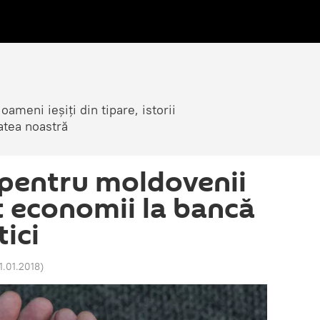
ameni ieșiți din tipare, istorii
atea noastră
pentru moldovenii
t economii la bancă
tici
1.01.2018
)