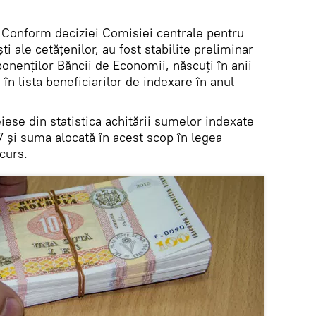
Conform deciziei Comisiei centrale pentru
i ale cetățenilor, au fost stabilite preliminar
ponenților Băncii de Economii, născuți în anii
i în lista beneficiarilor de indexare în anul
iese din statistica achitării sumelor indexate
7 și suma alocată în acest scop în legea
 curs.