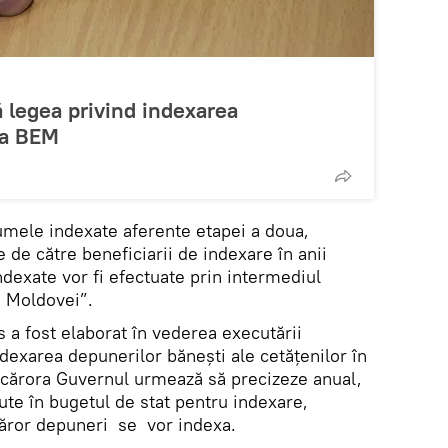
 legea privind indexarea
la BEM
sumele indexate aferente etapei a doua,
de către beneficiarii de indexare în anii
dexate vor fi efectuate prin intermediul
a Moldovei”.
 a fost elaborat în vederea executării
ndexarea depunerilor băneşti ale cetăţenilor în
 cărora Guvernul urmează să precizeze anual,
ute în bugetul de stat pentru indexare,
 căror depuneri se vor indexa.