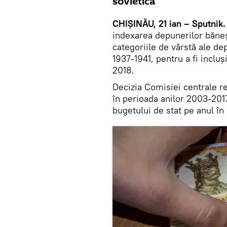
sovietică
CHIȘINĂU, 21 ian – Sputnik.
indexarea depunerilor băneșt
categoriile de vârstă ale de
1937-1941, pentru a fi incluș
2018.
Decizia Comisiei centrale re
în perioada anilor 2003-201
bugetului de stat pe anul în