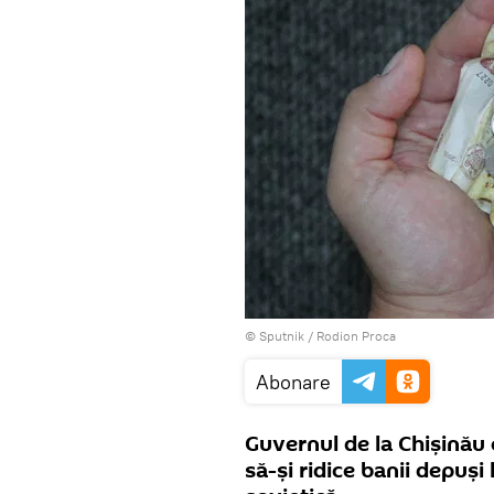
© Sputnik / Rodion Proca
Abonare
Guvernul de la Chișinău 
să-și ridice banii depuș