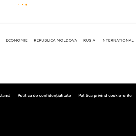
ECONOMIE
REPUBLICA MOLDOVA
RUSIA
INTERNAȚIONAL
clamă
Politica de confidențialitate
Politica privind cookie-urile