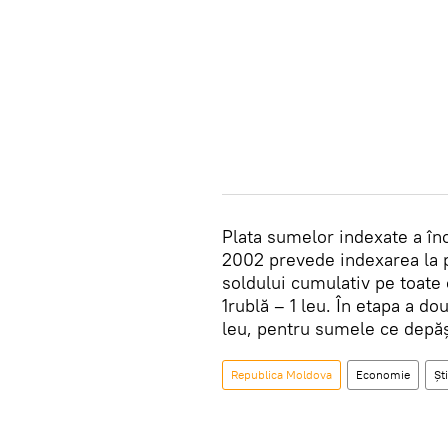
Plata sumelor indexate a în
2002 prevede indexarea la 
soldului cumulativ pe toate
1rublă – 1 leu. În etapa a do
leu, pentru sumele ce depă
Republica Moldova
Economie
Ști