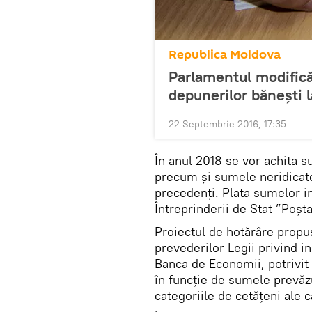
Republica Moldova
Parlamentul modifică
depunerilor băneşti 
22 Septembrie 2016, 17:35
În anul 2018 se vor achita 
precum şi sumele neridicate 
precedenți. Plata sumelor in
Întreprinderii de Stat ”Poșt
Proiectul de hotărâre propus
prevederilor Legii privind i
Banca de Economii, potrivit
în funcție de sumele prevăz
categoriile de cetățeni ale