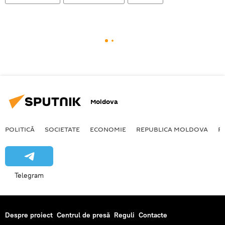
Moldova
POLITICĂ
SOCIETATE
ECONOMIE
REPUBLICA MOLDOVA
R
Telegram
Despre proiect
Centrul de presă
Reguli
Contacte