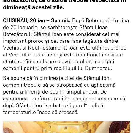
Botezătorul, ce tradiție trebuie respectată în
dimineață acestei zile.
CHIȘINĂU, 20 ian – Sputnik.
După Bobotează, în ziua
de 20 ianuarie, se sărbătoreşte Sfântul Ioan
Botezătorul. Sfântul Ioan este considerat cel mai
important proroc şi cel care face legătura dintre
Vechiul şi Noul Testament. Ioan este ultimul proroc
al Vechiului Testament şi este menţionat în cărţile
sfinte ca fiind cel care a avut rolul de a pregăti
oamenii pentru primirea Fiului lui Dumnezeu.
Se spune că în dimineaţa zilei de Sfântul Ion,
oamenii trebuie să se stropească cu agheasmă,
pentru a fi feriţi de boli în timpul anului. De
asemenea, conform tradiţiei populare, se spune că
după Sfântul Ion ”se botează gerul”, adică
temperaturile încep să crească.