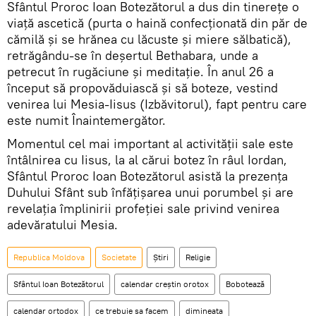
Sfântul Proroc Ioan Botezătorul a dus din tinereţe o
viaţă ascetică (purta o haină confecţionată din păr de
cămilă şi se hrănea cu lăcuste şi miere sălbatică),
retrăgându-se în deşertul Bethabara, unde a
petrecut în rugăciune şi meditaţie. În anul 26 a
început să propovăduiască şi să boteze, vestind
venirea lui Mesia-Iisus (Izbăvitorul), fapt pentru care
este numit Înaintemergător.
Momentul cel mai important al activităţii sale este
întâlnirea cu Iisus, la al cărui botez în râul Iordan,
Sfântul Proroc Ioan Botezătorul asistă la prezenţa
Duhului Sfânt sub înfăţişarea unui porumbel şi are
revelaţia împlinirii profeţiei sale privind venirea
adevăratului Mesia.
Republica Moldova
Societate
Știri
Religie
Sfântul Ioan Botezătorul
calendar creștin orotox
Bobotează
calendar ortodox
ce trebuie sa facem
dimineata