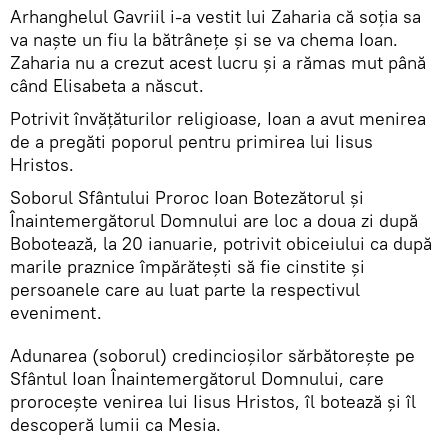
Arhanghelul Gavriil i-a vestit lui Zaharia că soţia sa
va naşte un fiu la bătrâneţe şi se va chema Ioan.
Zaharia nu a crezut acest lucru şi a rămas mut până
când Elisabeta a născut.
Potrivit învăţăturilor religioase, Ioan a avut menirea
de a pregăti poporul pentru primirea lui Iisus
Hristos.
Soborul Sfântului Proroc Ioan Botezătorul şi
Înaintemergătorul Domnului are loc a doua zi după
Bobotează, la 20 ianuarie, potrivit obiceiului ca după
marile praznice împărăteşti să fie cinstite şi
persoanele care au luat parte la respectivul
eveniment.
Adunarea (soborul) credincioşilor sărbătoreşte pe
Sfântul Ioan Înaintemergătorul Domnului, care
proroceşte venirea lui Iisus Hristos, îl botează şi îl
descoperă lumii ca Mesia.