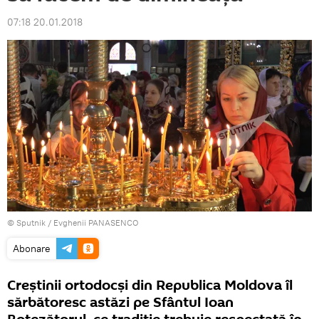
07:18 20.01.2018
© Sputnik / Evghenii PANASENCO
Abonare
Creștinii ortodocși din Republica Moldova îl
sărbătoresc astăzi pe Sfântul Ioan