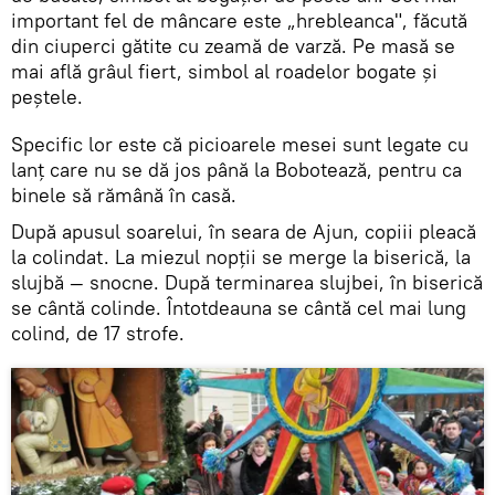
important fel de mâncare este „hrebleanca", făcută
din ciuperci gătite cu zeamă de varză. Pe masă se
mai află grâul fiert, simbol al roadelor bogate şi
peştele.
Specific lor este că picioarele mesei sunt legate cu
lanţ care nu se dă jos până la Bobotează, pentru ca
binele să rămână în casă.
După apusul soarelui, în seara de Ajun, copiii pleacă
la colindat. La miezul nopţii se merge la biserică, la
slujbă — snocne. După terminarea slujbei, în biserică
se cântă colinde. Întotdeauna se cântă cel mai lung
colind, de 17 strofe.