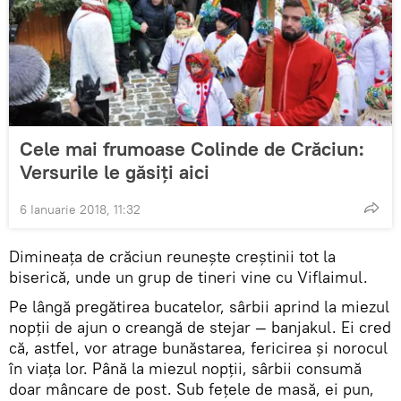
Cele mai frumoase Colinde de Crăciun:
Versurile le găsiți aici
6 Ianuarie 2018, 11:32
Dimineaţa de crăciun reuneşte creştinii tot la
biserică, unde un grup de tineri vine cu Viflaimul.
Pe lângă pregătirea bucatelor, sârbii aprind la miezul
nopţii de ajun o creangă de stejar — banjakul. Ei cred
că, astfel, vor atrage bunăstarea, fericirea şi norocul
în viaţa lor. Până la miezul nopţii, sârbii consumă
doar mâncare de post. Sub feţele de masă, ei pun,