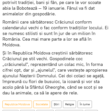
potrivit tradiţiei, bani şi fân, pe care le vor scoate
abia la Bobotează — 19 ianuarie. Fânul va fi dat
animalelor din gospodărie.
Românii care sărbătoresc Crăciunul conform
calendarului vechi o fac conform tradiţiilor locului. Ei
se numesc stilisti si sunt în jur de un milion în
România. Cea mai mare parte a lor se află în
Moldova.
Şi în Republica Moldova creștinii sărbătoresc
Crăciunul pe stil vechi. Gospodinele coc
„crăciunelul", reprezentând un colac mic, în forma
cifrei opt, dar şi „ajunelul", care vesteşte apropierea
ajunului Naşterii Domnului. Cei doi colaci se agaţă,
împreună cu flori de busuioc, la icoană şi vor sta
acolo până la Sfântul Gheorghe, când se scot şi se
dau la animale, ca să le apere de rele.
Republica Moldova
Societate
Știri
Religie
În lume