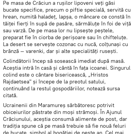
Pe masa de Crăciun a ruşilor lipoveni veţi găsi
bucate specifice, precum o piftie specială, servită cu
hrean, numită haladeț, lapşa, o mâncare ce constă în
tăiţei fierţi în supă de pasăre, sărmăluţe în foi de viţă
sau varză. De pe masa lor nu lipseşte peştele,
preparat fie în ciorba de perişoare sau în chifteluţe.
La desert se serveşte cozonac cu nucă, colţunaşi cu
brânză — varenki, dar şi alte specialităţi ruseşti.
Colindătorii încep să sosească imediat după masă.
Aceştia intră în casă şi cântă în faţa icoanei. Singurul
colind este o cântare bisericească, „Hristos
Rajdaetsea" şi începe de la preotul satului,
continuând la restul gospodăriilor, notează sursa
citată.
Ucrainenii din Maramureş sărbătoresc potrivit
obiceiurilor păstrate din moşi strămoşi. În Ajunul
Crăciunului, aceştia consumă alimente de post, dar
tradiţia spune că pe masă trebuie să fie nouă feluri
de bucate, simbol al bogăţiei de peste an. Cel mai