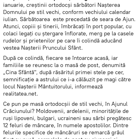
ianuarie, creştinii ortodocși sărbători Naşterea
Domnului pe stil vechi, conform vechiului calendar
iulian. Sărbătoarea este precedată de seara de Ajun.
Atunci, copiii şi tinerii, îmbrăcaţi în port popular, cu
colaci legaţi cu ştergare înflorate, merg pe la casele
rudelor şi prietenilor pe care îi colindă aducând
vestea Naşterii Pruncului Sfânt.
După ce colindă, fiecare se întoarce acasă, iar
familiile se reunesc la o masă de post, denumită
„Cina Sfântă", după răsăritul primei stele pe cer,
semnificaţie a astrului ce i-a călăuzit pe magi către
locul Naşterii Mântuitorului, informează
realitatea.net.
Ce pun pe masă ortodocşii de stil vechi, în Ajunul
Crăciunului? Moldovenii, ardelenii, minorităţile de
ruşi lipoveni, bulgari, ucraineni sau sârbi pregătesc
12 feluri de mâncare, în numele apostolilor. Dintre
felurile specifice de mâncăruri se remarcă grâul