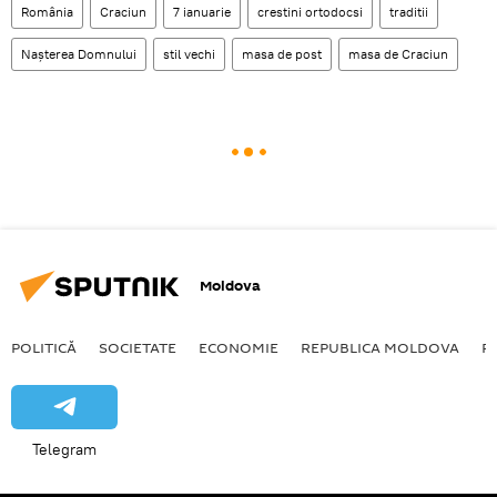
România
Craciun
7 ianuarie
crestini ortodocsi
traditii
Naşterea Domnului
stil vechi
masa de post
masa de Craciun
Moldova
POLITICĂ
SOCIETATE
ECONOMIE
REPUBLICA MOLDOVA
R
Telegram