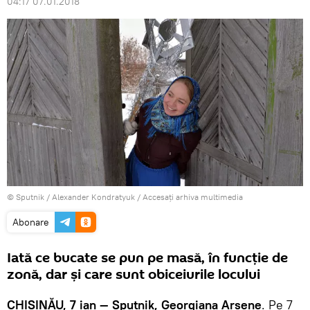
04:17 07.01.2018
© Sputnik / Alexander Kondratyuk
/
Accesați arhiva multimedia
Abonare
Iată ce bucate se pun pe masă, în funcţie de
zonă, dar şi care sunt obiceiurile locului
CHIŞINĂU, 7 ian — Sputnik, Georgiana Arsene
. Pe 7