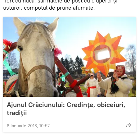
fiert cu nucă, sarmalele de post cu ciuperci şi
usturoi, compotul de prune afumate.
Ajunul Crăciunului: Credinţe, obiceiuri,
tradiţii
6 Ianuarie 2018, 10:57