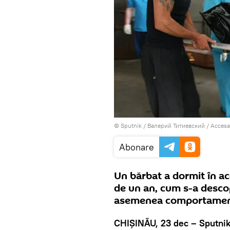
© Sputnik / Валерий Титиевский
/
Accesa
Abonare
Un bărbat a dormit în ac
de un an, cum s-a descop
asemenea comportame
CHIȘINĂU, 23 dec – Sputni