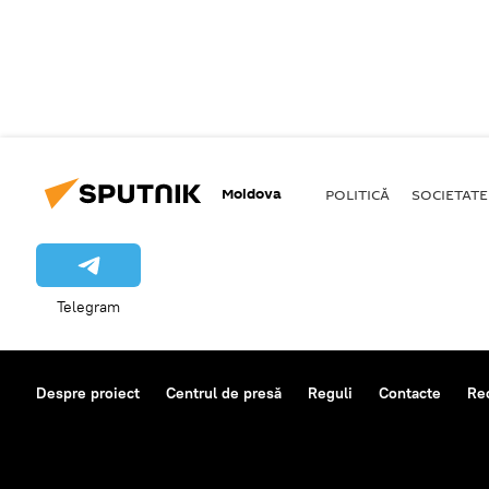
Moldova
POLITICĂ
SOCIETATE
Telegram
Despre proiect
Centrul de presă
Reguli
Contacte
Re