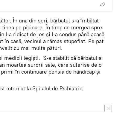
lător. În una din seri, bărbatul s-a îmbătat
a ținea pe picioare. În timp ce mergea spre
n l-a ridicat de jos și l-a condus până acasă.
at în casă, vecinul a rămas stupefiat. Pe pat
nvelit cu mai multe pături.
 și medicii legiști. S-a stabilit că bărbatul a
n moartea surorii sale, care suferise de o
a primi în continuare pensia de handicap și
t internat la Spitalul de Psihiatrie.