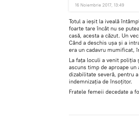
16 Noiembrie 2017, 13:49
Totul a ieșit la iveală întâmp
foarte tare încât nu se pute
casă, acesta a căzut. Un veci
Când a deschis ușa și a intr
era un cadavru mumificat, î
La fața loculi a venit poliția
ascuns timp de aproape un a
dizabilitate severă, pentru 
indemnizația de însoțitor.
Fratele femeii decedate a fos