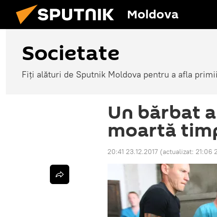
Moldova
Societate
Fiți alături de Sputnik Moldova pentru a afla primi
Un bărbat a
moartă timp
20:41 23.12.2017
(actualizat:
21:06 