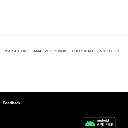
PODCASTURI
ANALIZE ȘI OPINII
EDITORIALE
VIDEO
GALE
Feedback