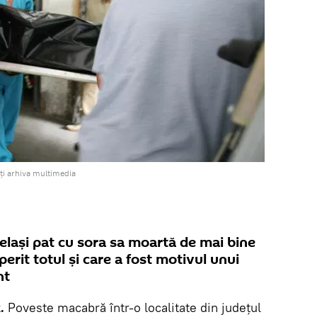
ți arhiva multimedia
elași pat cu sora sa moartă de mai bine
erit totul și care a fost motivul unui
nt
k.
Poveste macabră într-o localitate din județul