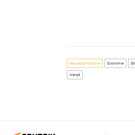
Republica Moldova
Economie
Ști
tranșă