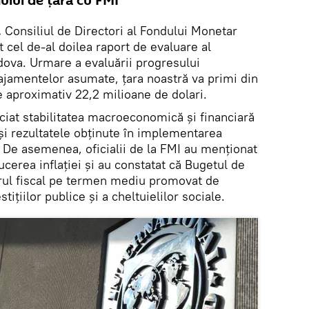
lui de țară cu FMI
.
Consiliul de Directori al Fondului Monetar
t cel de-al doilea raport de evaluare al
ova. Urmare a evaluării progresului
gajamentelor asumate, țara noastră va primi din
e aproximativ 22,2 milioane de dolari.
eciat stabilitatea macroeconomică și financiară
și rezultatele obținute în implementarea
 De asemenea, oficialii de la FMI au menţionat
ucerea inflației şi au constatat că Bugetul de
drul fiscal pe termen mediu promovat de
ițiilor publice și a cheltuielilor sociale.