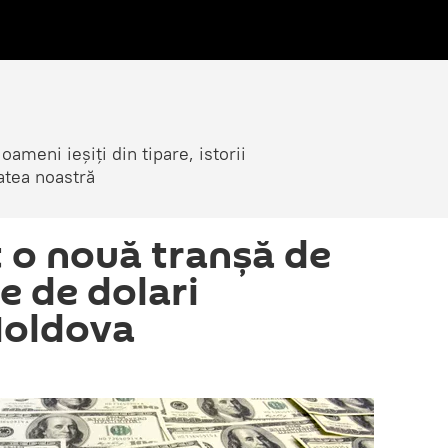
ameni ieșiți din tipare, istorii
atea noastră
t o nouă tranșă de
e de dolari
Moldova