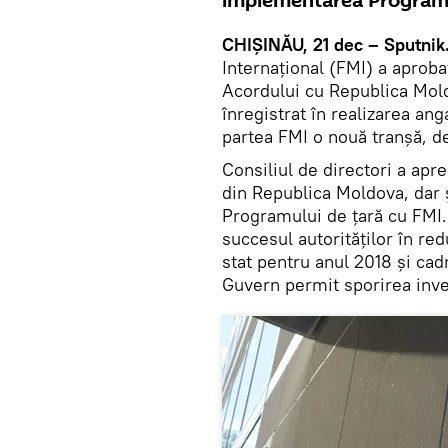
implementarea Programu
CHIȘINĂU, 21 dec – Sputnik
Internațional (FMI) a aproba
Acordului cu Republica Mold
înregistrat în realizarea an
partea FMI o nouă tranșă, d
Consiliul de directori a apr
din Republica Moldova, dar 
Programului de țară cu FMI.
succesul autorităților în red
stat pentru anul 2018 și ca
Guvern permit sporirea invest