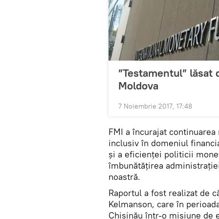
”Testamentul” lăsat d
Moldova
7 Noiembrie 2017, 17:48
FMI a încurajat continuarea
inclusiv în domeniul financia
și a eficienței politicii mon
îmbunătățirea administrației
noastră.
Raportul a fost realizat de 
Kelmanson, care în perioada
Chișinău într-o misiune de e