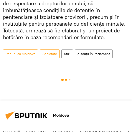
de respectare a drepturilor omului, să
îmbunătățiească condițiile de detenție în
penitenciare și izolatoare provizorii, precum și în
instituțiile pentru persoanele cu deficiențe mintale.
Totodată, urmează să fie elaborat și un proiect de
hotărâre în baza recomandărilor formulate.
Republica Moldova
Societate
Știri
discuții în Parlament
Moldova
POLITICĂ
SOCIETATE
ECONOMIE
REPUBLICA MOLDOVA
R