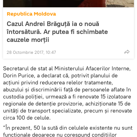
Republica Moldova
Cazul Andrei Brăguță ia o nouă
întorsătură. Ar putea fi schimbate
cauzele morții
28 Octombrie 2017, 10:47
Secretarul de stat al Ministerului Afacerilor Interne,
Dorin Purice, a declarat că, potrivit planului de
acţiuni privind reducerea relelor tratamente,
abuzului şi discriminării faţă de persoanele aflate în
custodia poliţiei, urmează a fi renovate 15 izolatoare
regionale de detenţie provizorie, achiziţionate 15 de
unităţi de transport specializate, precum și renovate
circa 100 de celule.
”În prezent, 50 la sută din celulele existente nu sunt
funcționale deoarece nu corespund condițiilor