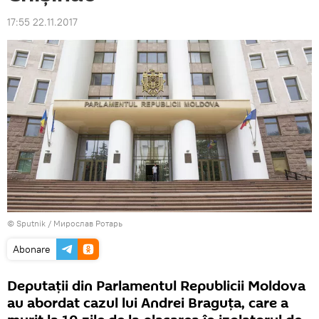
17:55 22.11.2017
© Sputnik / Мирослав Ротарь
Abonare
Deputații din Parlamentul Republicii Moldova
au abordat cazul lui Andrei Braguța, care a