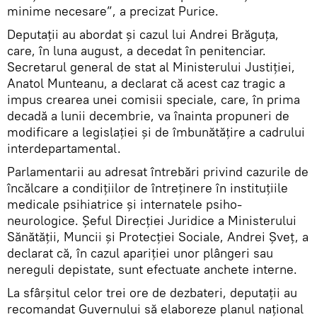
minime necesare”, a precizat Purice.
Deputații au abordat și cazul lui Andrei Brăguța,
care, în luna august, a decedat în penitenciar.
Secretarul general de stat al Ministerului Justiției,
Anatol Munteanu, a declarat că acest caz tragic a
impus crearea unei comisii speciale, care, în prima
decadă a lunii decembrie, va înainta propuneri de
modificare a legislației și de îmbunătățire a cadrului
interdepartamental.
Parlamentarii au adresat întrebări privind cazurile de
încălcare a condițiilor de întreținere în instituțiile
medicale psihiatrice și internatele psiho-
neurologice. Șeful Direcției Juridice a Ministerului
Sănătății, Muncii și Protecției Sociale, Andrei Șveț, a
declarat că, în cazul apariției unor plângeri sau
nereguli depistate, sunt efectuate anchete interne.
La sfârșitul celor trei ore de dezbateri, deputații au
recomandat Guvernului să elaboreze planul național