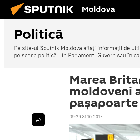
Moldova
Politică
Pe site-ul Sputnik Moldova aflați informații de u
pe scena politică - în Parlament, Guvern sau în cad
Marea Britan
moldoveni a
paşapoarte
09:29 31.10.2017