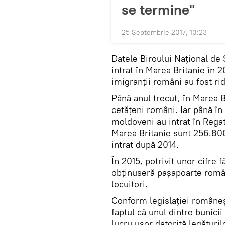
se termine"
25 Septembrie 2017, 10:23
Datele Biroului Național de
intrat în Marea Britanie în 2
imigranţii români au fost ri
Până anul trecut, în Marea 
cetățeni români. Iar până în 
moldoveni au intrat în Regatu
Marea Britanie sunt 256.800
intrat după 2014.
În 2015, potrivit unor cifre
obţinuseră pașapoarte român
locuitori.
Conform legislației române
faptul că unul dintre bunici
lucru uşor datorită legăturil