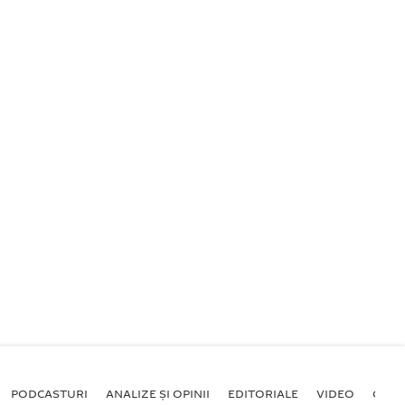
PODCASTURI
ANALIZE ȘI OPINII
EDITORIALE
VIDEO
GALE