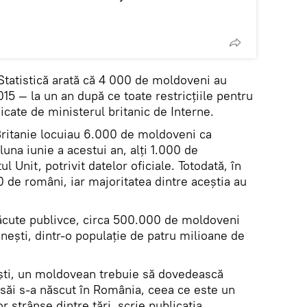
 Statistică arată că 4 000 de moldoveni au
015 — la un an după ce toate restricțiile pentru
dicate de ministerul britanic de Interne.
Britanie locuiau 6.000 de moldoveni ca
luna iunie a acestui an, alți 1.000 de
l Unit, potrivit datelor oficiale. Totodată, în
 de români, iar majoritatea dintre aceştia au
 făcute publivce, circa 500.000 de moldoveni
ești, dintr-o populație de patru milioane de
ști, un moldovean trebuie să dovedească
i săi s-a născut în România, ceea ce este un
or strânse dintre țări, scrie publicaţia