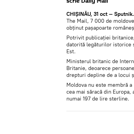
scrie Daily Mail
CHIȘINĂU, 31 oct — Sputnik.
The Mail, 7 000 de moldoveni
obţinut pașapoarte româneşti
Potrivit publicaţiei britanic
datorită legăturilor istorice
Est.
Ministerul britanic de Inter
Britanie, deoarece persoane
drepturi depline de a locui ș
Moldova nu este membră a UE
cea mai săracă din Europa, 
numai 197 de lire sterline.