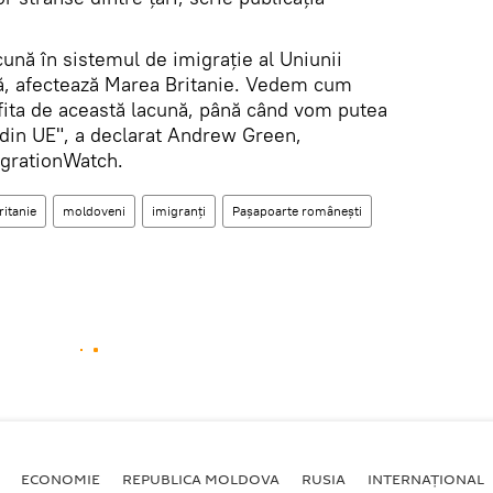
cună în sistemul de imigrație al Uniunii
, afectează Marea Britanie. Vedem cum
fita de această lacună, până când vom putea
i din UE", a declarat Andrew Green,
igrationWatch.
itanie
moldoveni
imigranţi
Pașapoarte românești
ECONOMIE
REPUBLICA MOLDOVA
RUSIA
INTERNAȚIONAL