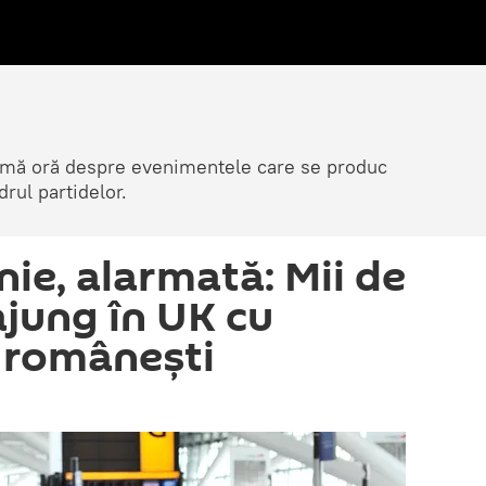
ltimă oră despre evenimentele care se produc
rul partidelor.
ie, alarmată: Mii de
jung în UK cu
 româneşti