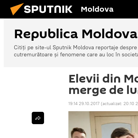
Moldova
Republica Moldova
Citiți pe site-ul Sputnik Moldova reportaje despre o
cutremurătoare și fenomene care au loc în societ
Elevii din 
merge de lun
19:14 29.10.2017
(actualizat:
20:10 2