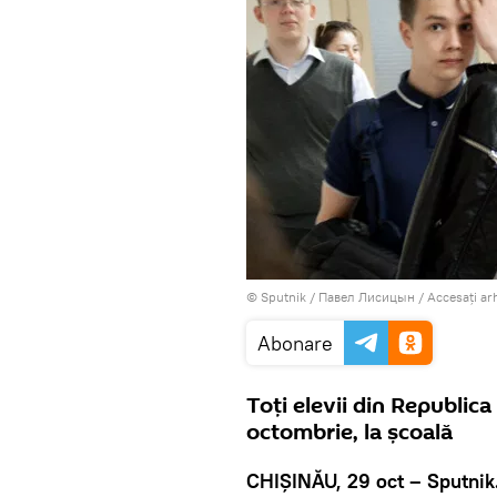
© Sputnik / Павел Лисицын
/
Accesați ar
Abonare
Toți elevii din Republic
octombrie, la școală
CHIȘINĂU, 29 oct – Sputnik