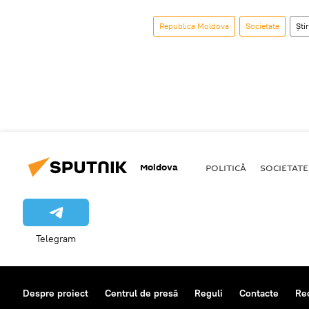
Republica Moldova
Societate
Știr
Moldova
POLITICĂ
SOCIETATE
Telegram
Despre proiect
Centrul de presă
Reguli
Contacte
Re