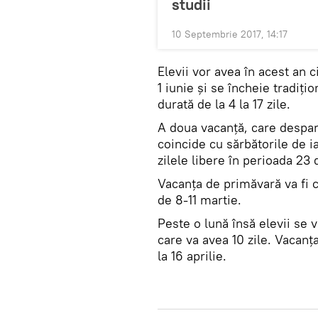
studii
10 Septembrie 2017, 14:17
Elevii vor avea în acest an 
1 iunie și se încheie tradiți
durată de la 4 la 17 zile.
A doua vacanță, care despar
coincide cu sărbătorile de ia
zilele libere în perioada 2
Vacanţa de primăvară va fi c
de 8-11 martie.
Peste o lună însă elevii se 
care va avea 10 zile. Vacanţa
la 16 aprilie.