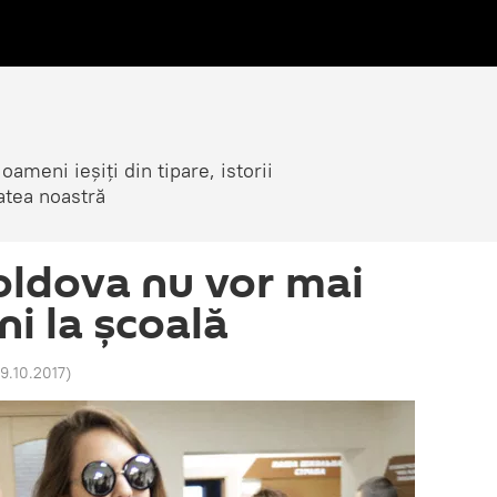
ameni ieșiți din tipare, istorii
atea noastră
Moldova nu vor mai
i la școală
9.10.2017
)