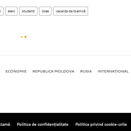
i
elevi
studenți
licee
vacanța de toamnă
ECONOMIE
REPUBLICA MOLDOVA
RUSIA
INTERNAȚIONAL
clamă
Politica de confidențialitate
Politica privind cookie-urile