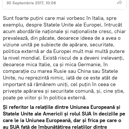
30 Septembrie 2017, 10:08
Sunt foarte puțini care mai vorbesc în Italia, spre
exemplu, despre Statele Unite ale Europei, întrucât
acum abordările naționale și naționaliste cresc, chiar
prevalează, din păcate, deoarece ideea de a avea o
viziune unită pe subiecte de apărare, securitate,
politica externă ar da Europei mult mai multă putere
la nivel mondial. Există riscul de a deveni irelevanți,
deoarece mica Italie, ca și mica Germanie, în
comparație cu marea Rusie sau China sau Statele
Unite, nu reprezintă nimic, iată de ce este atât de
important să rămânem uniți, cel puțin în ceea ce
privește apărarea și securitate comună, și, cine știe,
poate pe viitor și în politica externă.
Și referitor la relațiile dintre Uniunea Europeană și
Statele Unite ale Americii și rolul SUA în deciziile pe
care le ia Uniunea Europeană, dar și frica pe care o
au SUA față de îmbunătățirea relațiilor dintre