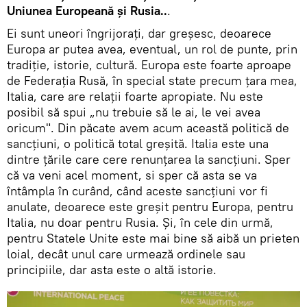
Uniunea Europeană și Rusia..
.
Ei sunt uneori îngrijorați, dar greșesc, deoarece
Europa ar putea avea, eventual, un rol de punte, prin
tradiție, istorie, cultură. Europa este foarte aproape
de Federația Rusă, în special state precum țara mea,
Italia, care are relații foarte apropiate. Nu este
posibil să spui „nu trebuie să le ai, le vei avea
oricum". Din păcate avem acum această politică de
sancțiuni, o politică total greșită. Italia este una
dintre țările care cere renunțarea la sancțiuni. Sper
că va veni acel moment, si sper că asta se va
întâmpla în curând, când aceste sancțiuni vor fi
anulate, deoarece este greșit pentru Europa, pentru
Italia, nu doar pentru Rusia. Și, în cele din urmă,
pentru Statele Unite este mai bine să aibă un prieten
loial, decât unul care urmează ordinele sau
principiile, dar asta este o altă istorie.