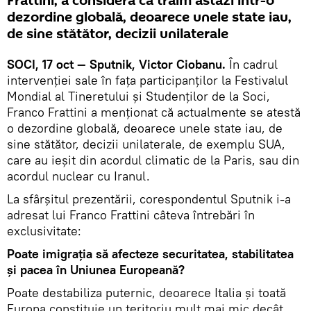
Frattini, a consideră că trăim astăzi într-o
dezordine globală, deoarece unele state iau,
de sine stătător, decizii unilaterale
SOCI, 17 oct — Sputnik, Victor Ciobanu.
În cadrul
intervenției sale în fața participanților la Festivalul
Mondial al Tineretului și Studenților de la Soci,
Franco Frattini a menționat că actualmente se atestă
o dezordine globală, deoarece unele state iau, de
sine stătător, decizii unilaterale, de exemplu SUA,
care au ieșit din acordul climatic de la Paris, sau din
acordul nuclear cu Iranul.
La sfârșitul prezentării, corespondentul Sputnik i-a
adresat lui Franco Frattini câteva întrebări în
exclusivitate:
Poate imigrația să afecteze securitatea, stabilitatea
și pacea în Uniunea Europeană?
Poate destabiliza puternic, deoarece Italia și toată
Europa constituie un teritoriu mult mai mic decât