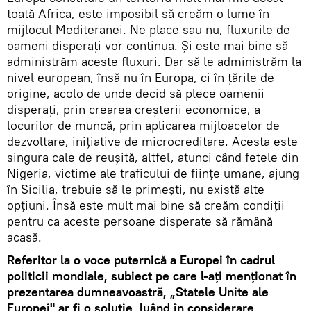
toată Africa, este imposibil să creăm o lume în
mijlocul Mediteranei. Ne place sau nu, fluxurile de
oameni disperați vor continua. Și este mai bine să
administrăm aceste fluxuri. Dar să le administrăm la
nivel european, însă nu în Europa, ci în țările de
origine, acolo de unde decid să plece oamenii
disperați, prin crearea creșterii economice, a
locurilor de muncă, prin aplicarea mijloacelor de
dezvoltare, inițiative de microcreditare. Acesta este
singura cale de reușită, altfel, atunci când fetele din
Nigeria, victime ale traficului de ființe umane, ajung
în Sicilia, trebuie să le primești, nu există alte
opțiuni. Însă este mult mai bine să creăm condiții
pentru ca aceste persoane disperate să rămână
acasă.
Referitor la o voce puternică a Europei în cadrul
politicii mondiale, subiect pe care l-ați menționat în
prezentarea dumneavoastră, „Statele Unite ale
Europei" ar fi o soluție, luând în considerare