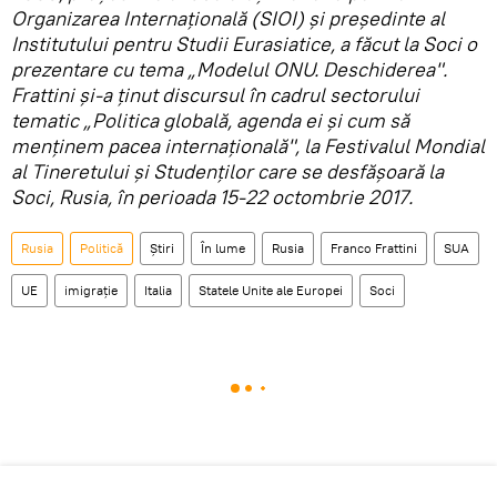
Organizarea Internațională (SIOI) și președinte al
Institutului pentru Studii Eurasiatice, a făcut la Soci o
prezentare cu tema „Modelul ONU. Deschiderea".
Frattini și-a ținut discursul în cadrul sectorului
tematic „Politica globală, agenda ei și cum să
menținem pacea internațională", la Festivalul Mondial
al Tineretului și Studenților care se desfășoară la
Soci, Rusia, în perioada 15-22 octombrie 2017.
Rusia
Politică
Știri
În lume
Rusia
Franco Frattini
SUA
UE
imigrație
Italia
Statele Unite ale Europei
Soci