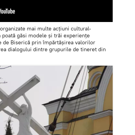
 organizate mai multe acțiuni cultural-
să poată găsi modele și trăi experiențe
 de Biserică prin împărtășirea valorilor
rea dialogului dintre grupurile de tineret din