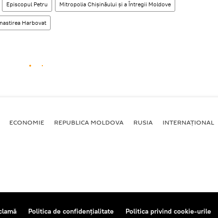
Episcopul Petru
Mitropolia Chişinăului şi a Întregii Moldove
nastirea Harbovat
ECONOMIE
REPUBLICA MOLDOVA
RUSIA
INTERNAȚIONAL
clamă
Politica de confidențialitate
Politica privind cookie-urile