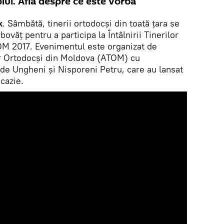
ul. Află despre ce este vorba
k
. Sâmbătă, tinerii ortodocși din toată țara se
văț pentru a participa la Întâlnirii Tinerilor
OM 2017. Evenimentul este organizat de
or Ortodocși din Moldova (ATOM) cu
de Ungheni și Nisporeni Petru, care au lansat
ocazie.