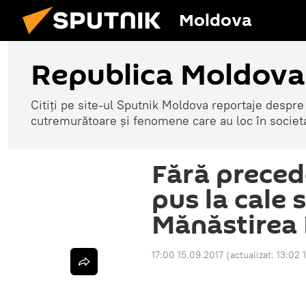
Moldova
Republica Moldova
Citiți pe site-ul Sputnik Moldova reportaje despre o
cutremurătoare și fenomene care au loc în societ
Fără precede
pus la cale 
Mănăstirea
17:00 15.09.2017
(actualizat:
13:02 