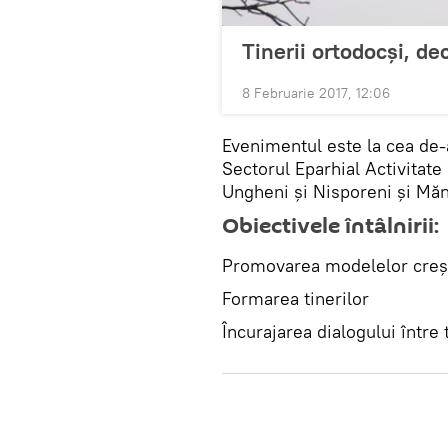
Tinerii ortodocși, de
8 Februarie 2017, 12:06
Evenimentul este la cea de-a
Sectorul Eparhial Activitate
Ungheni și Nisporeni și Măn
Obiectivele întâlnirii:
Promovarea modelelor creș
Formarea tinerilor
Încurajarea dialogului între 