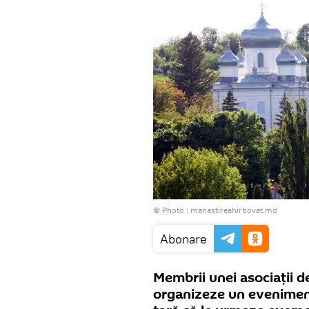
© Photo :
manastireahirbovat.md
Abonare
Membrii unei asociații d
organizeze un eveniment 