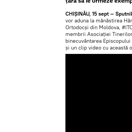
țară să le urmeze exempl
CHIȘINĂU, 15 sept — Sputni
vor aduna la mănăstirea Hârbo
Ortodocși din Moldova, #IT
membrii Asociației Tineril
binecuvântarea Episcopului 
și un clip video cu această 