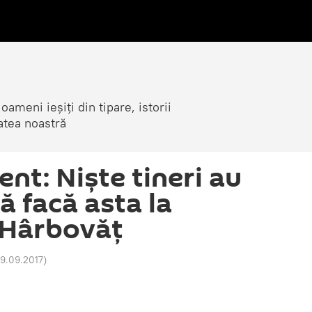
ameni ieșiți din tipare, istorii
atea noastră
nt: Niște tineri au
să facă asta la
 Hârbovăț
19.09.2017
)