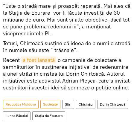
”Este o stradă mare și proaspăt reparată. Mai ales că
la Stația de Epurare vor fi făcute investiții de 30
milioane de euro. Mai sunt și alte obiective, dacă tot
se pune problema redenumirii”, a menționat
vicepreședintele PL.
Totuși, Chirtoacă susține că ideea de a numi o stradă
în numele său este ” trăsnaie”.
Recent
a fost lansată
o campanie de colectare a
semnăturilor în susținerea inițiativei de redenumire
a unei străzi în cinstea lui Dorin Chirtoacă. Autorul
inițiativei este activistul Adrian Pleșca, care a invitat
susținătorii acestei idei să semneze o petiție online.
Republica Moldova
Societate
Știri
Chișinău
Dorin Chirtoacă
Lunca Bâcului
Stația de Epurare