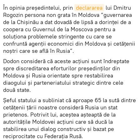
În opinia președintelui, prin
declararea
lui Dmitru
Rogozin persona non grata în Moldova ”guvernarea
de la Chișinău a dat dovadă de lipsă a dorinței de a
coopera cu Guvernul de la Moscova pentru a
soluționa problemele stringente cu care se
confruntă agenții economici din Moldova și cetățenii
noștri care se află în Rusia”.
Dodon consideră că aceste acțiuni sunt îndreptate
spre discreditarea eforturilor președinților din
Moldova și Rusia orientate spre restabilirea
diaogului și parteneriatului strategic dintre cele
două state.
Șeful statului a subliniat că aproape 65 la sută dintre
cetățenii țării noastre consideră Rusia un stat
prietenos. Potrivit lui, aceștea așteaptă de la
autoritățile Moldovei acțiuni care să ducă la
stabilirea unui dialog constructiv și bazat pe
reciprocitate cu Federația Rusă.