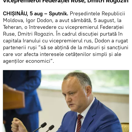
vicepremierul Federației Ruse, Dmitri Rogozin
CHIȘINĂU, 5 aug – Sputnik.
Președintele Republicii
Moldova, Igor Dodon, a avut sâmbătă, 5 august, la
Teheran, o întrevedere cu vicepremierul Federației
Ruse, Dmitri Rogozin. În cadrul discuției purtată în
capitala Iranului cu vicepremierul rus, Dodon a rugat
partenerii ruși ”să se abțină de la măsuri și sancțiuni
care vor afecta interesele cetățenilor simpli și ale
agenților economici”.