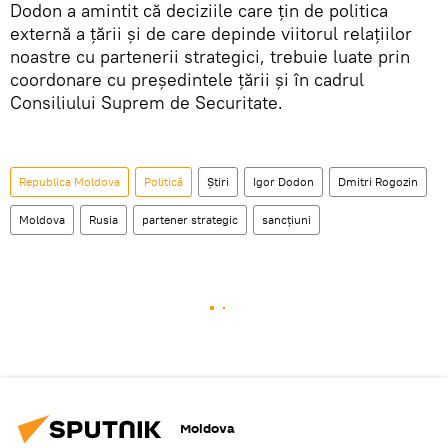
Dodon a amintit că deciziile care țin de politica
externă a țării și de care depinde viitorul relațiilor
noastre cu partenerii strategici, trebuie luate prin
coordonare cu președintele țării și în cadrul
Consiliului Suprem de Securitate.
Republica Moldova
Politică
Știri
Igor Dodon
Dmitri Rogozin
Moldova
Rusia
partener strategic
sancțiuni
Moldova