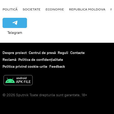
POLITICĂ
SOCIETATE
ECONOMIE
REPUBLICA MOLDOVA
R
Telegram
Despre proiect
Centrul de presă
Reguli
Contacte
Reclamă
Politica de confidențialitate
Politica privind cookie-urile
Feedback
© 2026 Sputnik Toate drepturile sunt garantate. 18+