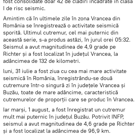
fost consolidate doar 42 de clădiri încadrate în clasa
I de risc seismic.
Amintim că în ultimele zile în zona Vrancea din
România se înregistrează o activitate seismică
sporită. Ultimul cutremur, cel mai puternic din
această serie, s-a produs astăzi, în jurul orei 05:32.
Seismul a avut magnitudinea de 4,9 grade pe
Richter și a fost localizat în județul Vrancea, la
adâncimea de 132 de kilometri.
luni, 31 iulie a fost ziua cu cea mai mare activitate
seismică în România, înregistrându-se două
cutremure într-o singură zi în judeţele Vrancea şi
Buzău, toate de mare adâncime, caracteristică
cutremurelor de proporții care se produc în Vrancea.
Iar marşi, 1 august, a fost înregistrat un cutremur
mult mai puternic în județul Buzău. Potrivit INFP,
seismul a avut magnitudinea de 4,6 grade pe Richter
și a fost localizat la adâncimea de 96,9 km.