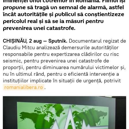
iminenţei unui cutremur în România. Filmul îşi
propune să tragă un semnal de alarmă, astfel
încât autorităţile şi publicul să conştientizeze
pericolul real şi să se ia măsuri pentru
prevenirea unei catastrofe.
CHIȘINĂU, 2 aug — Sputnik.
Documentarul regizat de
Claudiu Mitcu analizează demersurile autorităților
responsabile pentru expertizarea clădirilor cu risc
seismic, pentru prevenirea unei catastrofe de
proporții, pentru diminuarea numărului victimelor și,
nu în ultimul rând, pentru o eficientă intervenție a
instituțiilor implicate în situații de urgență, potrivit
romanialibera.ro
.