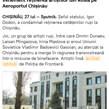
vehement reţinerea artiştilor din Rusia pe
Aeroportul Chişinău
CHIŞINĂU, 27 iul — Sputnik.
Şeful statului, Igor
Dodon, a condamnat reţinerea cetăţenilor ruşi la
Chişinău.
Joi, un grup de artiști ruși, între care Dmitri Dunaev,
Laisan Mingazova, Irina Maslova și eroul Uniunii
Sovietice Vladimir Badoevici Gasoian, au aterizat la
Chișinău pentru a merge în regiunea transnistreană
într-o misiune de binefacere. Artiștii însă
au fost 
reținuți
de Poliția de Frontieră.