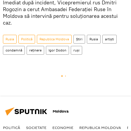
Imediat după incident, Vicepremierul rus Dmitri
Rogozin a cerut Ambasadei Federaţiei Ruse în
Moldova să intervină pentru soluţionarea acestui
caz.
Rusia
Politică
Republica Moldova
Știri
Rusia
artişti
condamnă
reţinere
Igor Dodon
ruşi
Moldova
POLITICĂ
SOCIETATE
ECONOMIE
REPUBLICA MOLDOVA
R