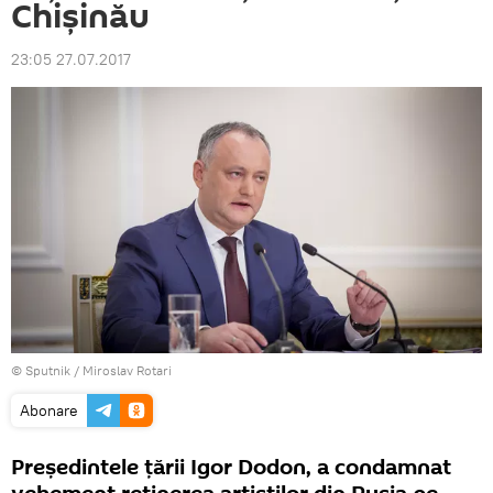
Chişinău
23:05 27.07.2017
© Sputnik / Miroslav Rotari
Abonare
Preşedintele ţării Igor Dodon, a condamnat