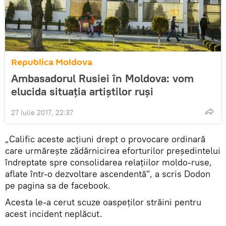
Republica Moldova
Ambasadorul Rusiei în Moldova: vom
elucida situaţia artiştilor ruşi
27 Iulie 2017, 22:37
„Calific aceste acţiuni drept o provocare ordinară
care urmăreşte zădărnicirea eforturilor preşedintelui
îndreptate spre consolidarea relaţiilor moldo-ruse,
aflate într-o dezvoltare ascendentă", a scris Dodon
pe pagina sa de facebook.
Acesta le-a cerut scuze oaspeţilor străini pentru
acest incident neplăcut.