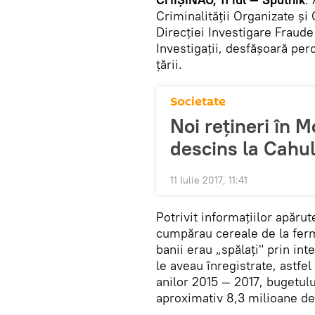
Criminalităţii Organizate ş
Direcției Investigare Fraud
Investigații, desfășoară per
țării.
Societate
Noi rețineri în M
descins la Cahu
11 Iulie 2017, 11:41
Potrivit informațiilor apăru
cumpărau cereale de la ferm
banii erau „spălați" prin in
le aveau înregistrate, astfel
anilor 2015 — 2017, bugetului
aproximativ 8,3 milioane de 