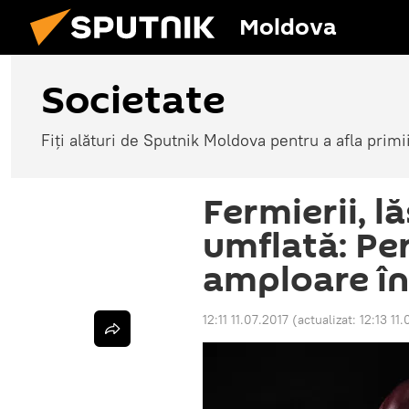
Moldova
Societate
Fiți alături de Sputnik Moldova pentru a afla primi
Fermierii, l
umflată: Per
amploare î
12:11 11.07.2017
(actualizat:
12:13 11