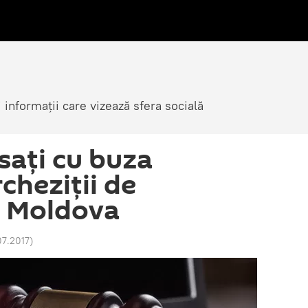
i informații care vizează sfera socială
ăsați cu buza
cheziții de
n Moldova
.07.2017
)