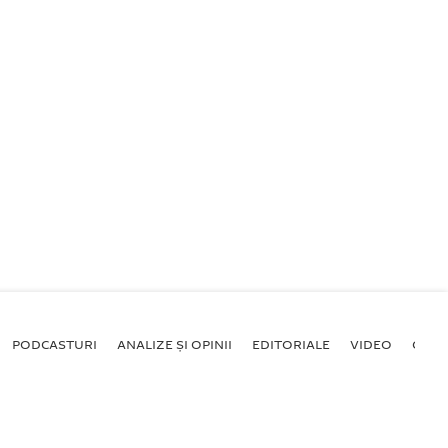
PODCASTURI
ANALIZE ȘI OPINII
EDITORIALE
VIDEO
GALE