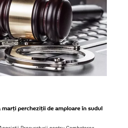
 marți percheziții de amploare în sudul
 Angajații Procuraturii pentru Combaterea