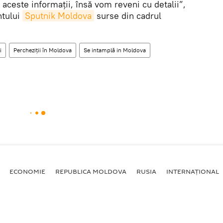
este informații, însă vom reveni cu detalii”,
ntului
Sputnik Moldova
surse din cadrul
i
Percheziții în Moldova
Se intamplă in Moldova
ECONOMIE
REPUBLICA MOLDOVA
RUSIA
INTERNAȚIONAL