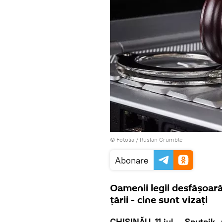
©
Fotolia
/ Ruslan Grumble
Abonare
Oamenii legii desfășoară
țării - cine sunt vizați
CHIȘINĂU, 11 iul — Sputnik
.