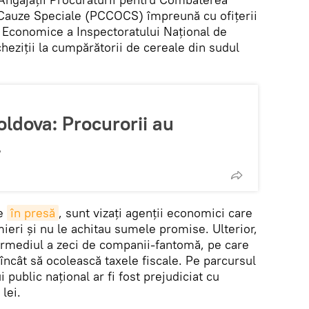
i Cauze Speciale (PCCOCS) împreună cu ofițerii
e Economice a Inspectoratului Național de
cheziții la cumpărătorii de cereale din sudul
oldova: Procurorii au
l
te
în presă
, sunt vizați agenții economici care
ieri și nu le achitau sumele promise. Ulterior,
termediul a zeci de companii-fantomă, pe care
 încât să ocolească taxele fiscale. Pe parcursul
 public național ar fi fost prejudiciat cu
lei.