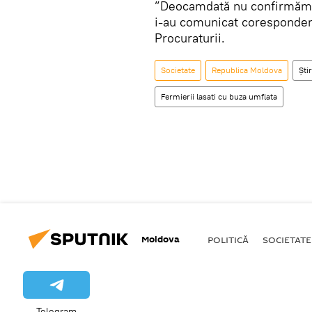
”Deocamdată nu confirmăm ac
i-au comunicat coresponde
Procuraturii.
Societate
Republica Moldova
Știr
Fermierii lasati cu buza umflata
Moldova
POLITICĂ
SOCIETATE
Telegram