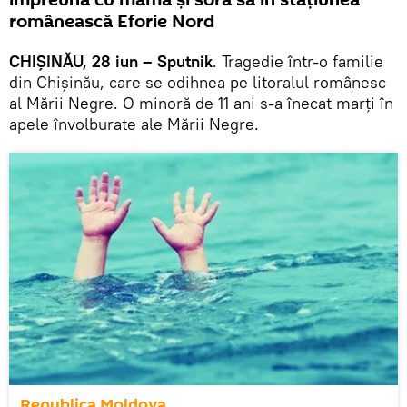
împreună cu mama și sora sa în stațiunea
românească Eforie Nord
CHIȘINĂU, 28 iun – Sputnik
. Tragedie într-o familie
din Chișinău, care se odihnea pe litoralul românesc
al Mării Negre. O minoră de 11 ani s-a înecat marți în
apele învolburate ale Mării Negre.
Republica Moldova