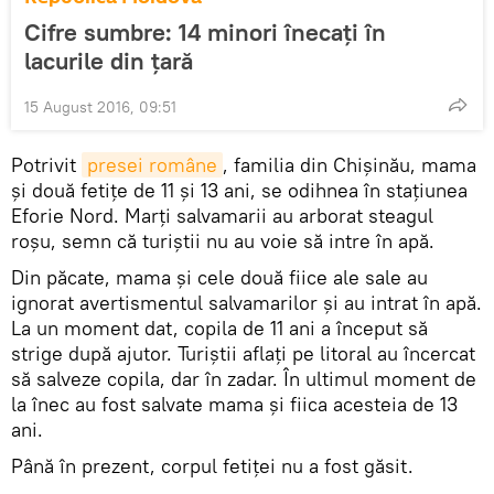
Cifre sumbre: 14 minori înecaţi în
lacurile din ţară
15 August 2016, 09:51
Potrivit
presei române
, familia din Chișinău, mama
și două fetițe de 11 și 13 ani, se odihnea în stațiunea
Eforie Nord. Marți salvamarii au arborat steagul
roșu, semn că turiștii nu au voie să intre în apă.
Din păcate, mama și cele două fiice ale sale au
ignorat avertismentul salvamarilor și au intrat în apă.
La un moment dat, copila de 11 ani a început să
strige după ajutor. Turiștii aflați pe litoral au încercat
să salveze copila, dar în zadar. În ultimul moment de
la înec au fost salvate mama și fiica acesteia de 13
ani.
Până în prezent, corpul fetiței nu a fost găsit.