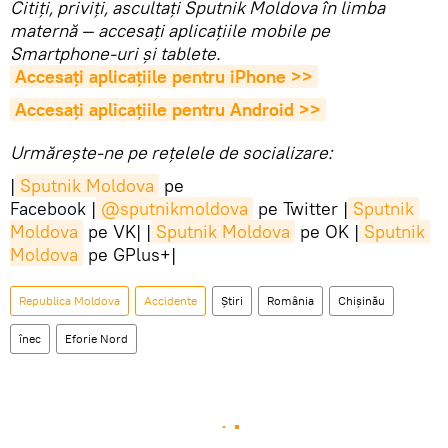
Citiţi, priviţi, ascultaţi Sputnik Moldova în limba
maternă — accesaţi aplicaţiile mobile pe
Smartphone-uri şi tablete.
Accesaţi aplicaţiile pentru iPhone >>
Accesaţi aplicaţiile pentru Android >>
Urmărește-ne pe rețelele de socializare:
|
Sputnik Moldova
pe
Facebook |
@sputnikmoldova
pe Twitter |
Sputnik 
Moldova
pe VK| |
Sputnik Moldova
pe OK |
Sputnik 
Moldova
pe GPlus+|
Republica Moldova
Accidente
Știri
România
Chișinău
înec
Eforie Nord