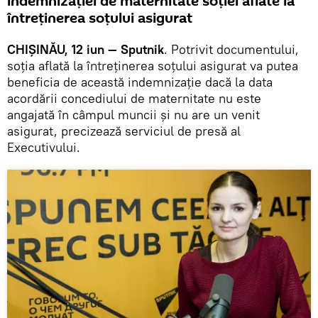
indemnizației de maternitate soției aflate la
întreținerea soțului asigurat
CHIȘINĂU, 12 iun — Sputnik
. Potrivit documentului,
soția aflată la întreținerea soțului asigurat va putea
beneficia de această indemnizație dacă la data
acordării concediului de maternitate nu este
angajată în câmpul muncii şi nu are un venit
asigurat, precizează serviciul de presă al
Executivului.