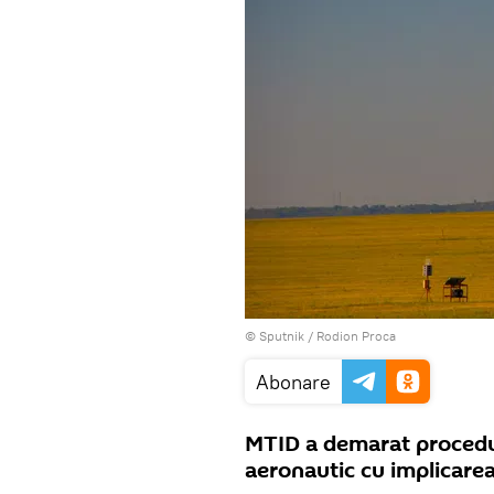
© Sputnik / Rodion Proca
Abonare
MTID a demarat procedur
aeronautic cu implicar