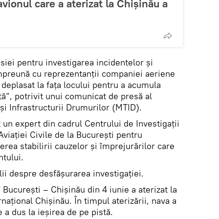
vionul care a aterizat la Chișinău a
isiei pentru investigarea incidentelor și
mpreună cu reprezentanții companiei aeriene
deplasat la fața locului pentru a acumula
tă”, potrivit unui comunicat de presă al
 și Infrastructurii Drumurilor (MTID).
t un expert din cadrul Centrului de Investigații
Aviației Civile de la București pentru
rea stabilirii cauzelor și împrejurărilor care
tului.
lii despre desfășurarea investigației.
ucurești – Chișinău din 4 iunie a aterizat la
național Chișinău. În timpul aterizării, nava a
e a dus la ieșirea de pe pistă.