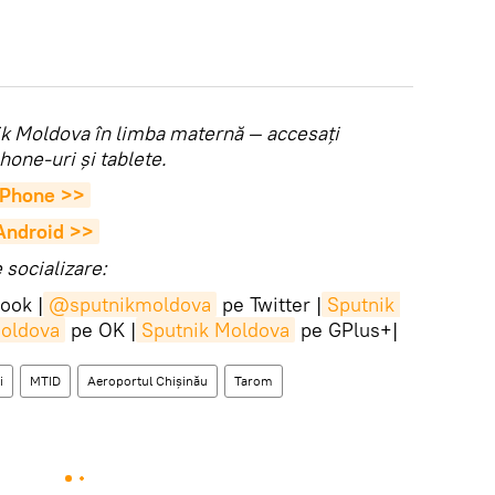
utnik Moldova în limba maternă — accesaţi
hone-uri şi tablete.
 iPhone >>
 Android >>
socializare:
ook |
@sputnikmoldova
pe Twitter |
Sputnik 
Moldova
pe OK |
Sputnik Moldova
pe GPlus+|
i
MTID
Aeroportul Chişinău
Tarom