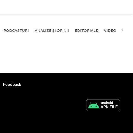
PODCASTURI
ANALIZE ȘI OPINII
EDITORIALE
VIDEO
GALE
Feedback