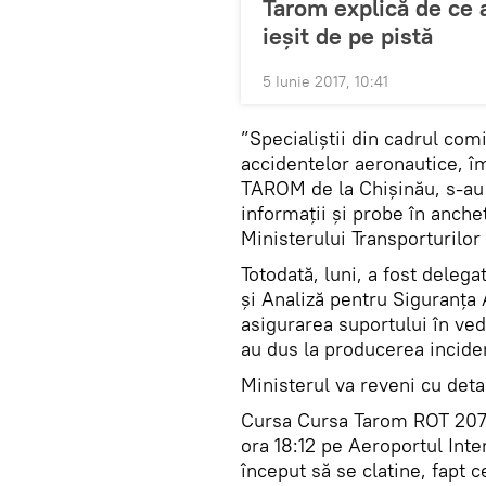
Tarom explică de ce a
ieșit de pe pistă
5 Iunie 2017, 10:41
”Specialiștii din cadrul com
accidentelor aeronautice, î
TAROM de la Chișinău, s-au 
informații și probe în anche
Ministerului Transporturilor
Totodată, luni, a fost delega
și Analiză pentru Siguranța 
asigurarea suportului în vede
au dus la producerea inciden
Ministerul va reveni cu deta
Cursa Cursa Tarom ROT 207 B
ora 18:12 pe Aeroportul Inter
început să se clatine, fapt c