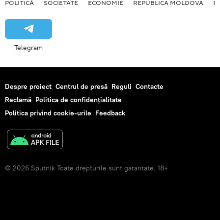
POLITICĂ
SOCIETATE
ECONOMIE
REPUBLICA MOLDOVA
R
Telegram
Despre proiect
Centrul de presă
Reguli
Contacte
Reclamă
Politica de confidențialitate
Politica privind cookie-urile
Feedback
© 2026 Sputnik Toate drepturile sunt garantate. 18+