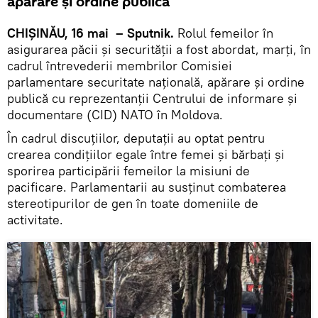
apărare și ordine publică
CHIȘINĂU, 16 mai – Sputnik.
Rolul femeilor în
asigurarea păcii și securității a fost abordat, marți, în
cadrul întrevederii membrilor Comisiei
parlamentare securitate națională, apărare și ordine
publică cu reprezentanții Centrului de informare și
documentare (CID) NATO în Moldova.
În cadrul discuțiilor, deputații au optat pentru
crearea condițiilor egale între femei și bărbați și
sporirea participării femeilor la misiuni de
pacificare. Parlamentarii au susținut combaterea
stereotipurilor de gen în toate domeniile de
activitate.