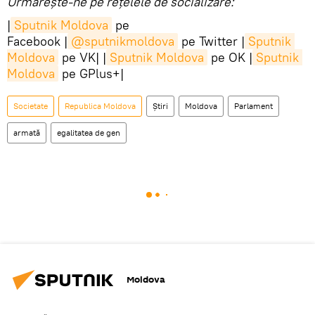
Urmărește-ne pe rețelele de socializare:
|
Sputnik Moldova
pe
Facebook |
@sputnikmoldova
pe Twitter |
Sputnik 
Moldova
pe VK| |
Sputnik Moldova
pe OK |
Sputnik 
Moldova
pe GPlus+|
Societate
Republica Moldova
Știri
Moldova
Parlament
armată
egalitatea de gen
Moldova