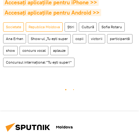
Accesaţi aplicaţiile pentru iPhone >>
Accesaţi aplicaţiile pentru Android >>
Societate
Republica Moldova
Știri
Cultură
Sofia Rotaru
Ana Erhan
Show-ul „Tu ești super
copii
victorii
participantă
show
concurs vocal
aplauze
Concursul internațional "Tu ești super!"
Moldova