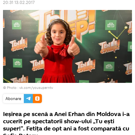
20:31 13.02.2017
© Photo : vk.com/yousuperntv
Abonare
Ieșirea pe scenă a Anei Erhan din Moldova i-a
cucerit pe spectatorii show-ului „Tu ești
super!”. Fetița de opt ani a fost comparată cu