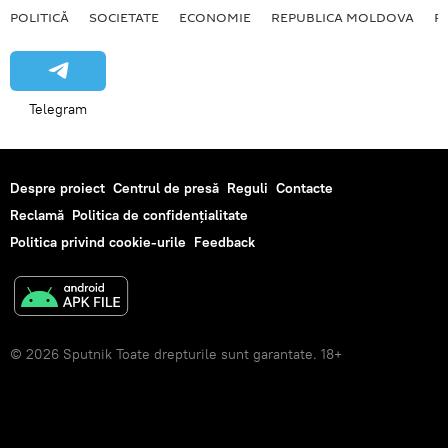
POLITICĂ
SOCIETATE
ECONOMIE
REPUBLICA MOLDOVA
R
Telegram
Despre proiect
Centrul de presă
Reguli
Contacte
Reclamă
Politica de confidențialitate
Politica privind cookie-urile
Feedback
© 2026 Sputnik Toate drepturile sunt garantate. 18+