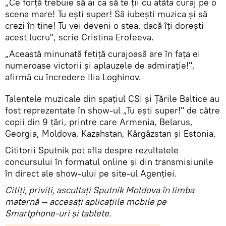
„Ce forță trebuie să ai ca să te ții cu atâta curaj pe o
scena mare! Tu ești super! Să iubești muzica și să
crezi în tine! Tu vei deveni o stea, dacă îți dorești
acest lucru", scrie Cristina Erofeeva.
„Această minunată fetiță curajoasă are în fața ei
numeroase victorii și aplauzele de admirație!",
afirmă cu încredere Ilia Loghinov.
Talentele muzicale din spațiul CSI și Țările Baltice au
fost reprezentate în show-ul „Tu ești super!" de către
copii din 9 țări, printre care Armenia, Belarus,
Georgia, Moldova, Kazahstan, Kârgâzstan și Estonia.
Cititorii Sputnik pot afla despre rezultatele
concursului în formatul online și din transmisiunile
în direct ale show-ului pe site-ul Agenției.
Citiţi, priviţi, ascultaţi Sputnik Moldova în limba
maternă — accesaţi aplicaţiile mobile pe
Smartphone-uri şi tablete.