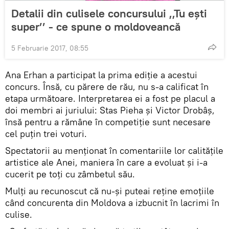
Detalii din culisele concursului ,,Tu ești
super’’ - ce spune o moldoveancă
5 Februarie 2017, 08:55
Ana Erhan a participat la prima ediție a acestui
concurs. Însă, cu părere de rău, nu s-a calificat în
etapa următoare. Interpretarea ei a fost pe placul a
doi membri ai juriului: Stas Pieha și Victor Drobâș,
însă pentru a rămâne în competiție sunt necesare
cel puțin trei voturi.
Spectatorii au menționat în comentariile lor calitățile
artistice ale Anei, maniera în care a evoluat și i-a
cucerit pe toți cu zâmbetul său.
Mulți au recunoscut că nu-și puteai reține emoțiile
când concurenta din Moldova a izbucnit în lacrimi în
culise.