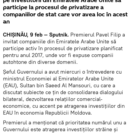
pe investitorii din Emiratele Arabe Unite să
participe la procesul de privatizare a
companiilor de stat care vor avea loc în acest
an
CHIȘINĂU, 9 feb — Sputnik.
Premierul Pavel Filip a
invitat companiile din Emiratele Arabe Unite să
participe activ în procesul de privatizare planificat
pentru anul 2017, unde vor fi expuse companii
autohtone din diverse domenii.
Șeful Guvernului a avut miercuri o întrevedere cu
ministrul Economiei al Emiratelor Arabe Unite
(EAU), Sultan bin Saeed Al Mansouri, cu care a
discutat subiecte ce țin de consolidarea dialogului
bilateral, dezvoltarea relațiilor comercial-
economice, cu accent pe atragerea investiţiilor din
EAU în economia Republicii Moldova.
Premierul a menţionat că prioritatea numărul unu a
Guvernului este atragerea investiţiilor străine şi