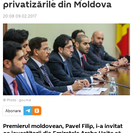
privatizările din Moldova
20:08 09.02.2017
© Photo :
gov.md
Abonare
Premierul moldovean, Pavel Filip, i-a invitat