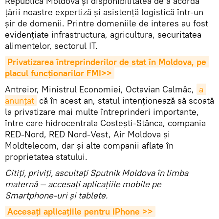
Republica Moldova şi disponibilitatea de a acorda
ţării noastre expertiză şi asistenţă logistică într-un
șir de domenii. Printre domeniile de interes au fost
evidenţiate infrastructura, agricultura, securitatea
alimentelor, sectorul IT.
Privatizarea întreprinderilor de stat în Moldova, pe 
placul funcţionarilor FMI>>
Antreior, Ministrul Economiei, Octavian Calmâc,
a 
anunțat
că în acest an, statul intenționează să scoată
la privatizare mai multe întreprinderi importante,
între care hidrocentrala Costești-Stânca, compania
RED-Nord, RED Nord-Vest, Air Moldova și
Moldtelecom, dar și alte companii aflate în
proprietatea statului.
Citiţi, priviţi, ascultaţi Sputnik Moldova în limba
maternă — accesaţi aplicaţiile mobile pe
Smartphone-uri şi tablete.
Accesaţi aplicaţiile pentru iPhone >>