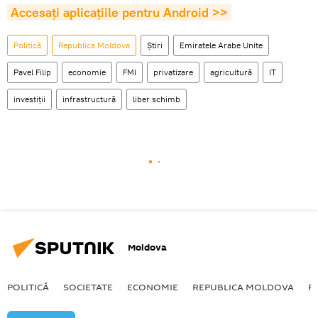
Accesaţi aplicaţiile pentru Android >>
Politică
Republica Moldova
Știri
Emiratele Arabe Unite
Pavel Filip
economie
FMI
privatizare
agricultură
IT
investiții
infrastructură
liber schimb
Moldova
POLITICĂ
SOCIETATE
ECONOMIE
REPUBLICA MOLDOVA
R