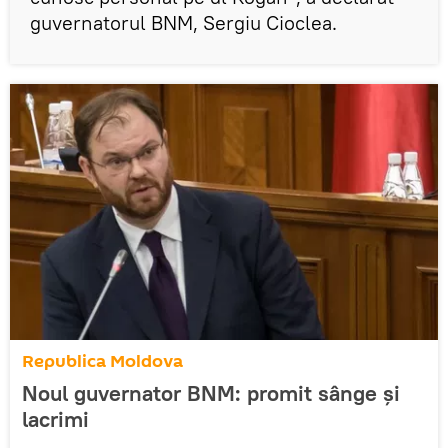
guvernatorul BNM, Sergiu Cioclea.
Republica Moldova
Noul guvernator BNM: promit sânge şi
lacrimi