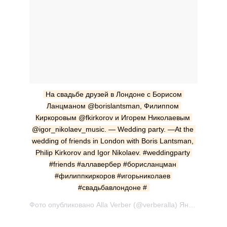
На свадьбе друзей в Лондоне с Борисом 
Ланцманом @borislantsman, Филиппом 
Киркоровым @fkirkorov и Игорем Николаевым 
@igor_nikolaev_music. — Wedding party. —At the 
wedding of friends in London with Boris Lantsman, 
Philip Kirkorov and Igor Nikolaev. #weddingparty 
#friends #аллавербер #борисланцман 
#филиппкиркоров #игорьниколаев 
#свадьбавлондоне #
Фото опубликовано Alla Verber (@verberalla) Янв 15 2017 в 10:44 PST