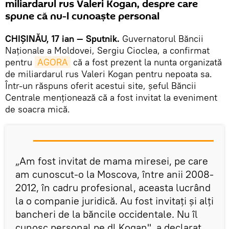
miliardarul rus Valeri Kogan, despre care
spune că nu-l cunoaște personal
CHIȘINĂU, 17 ian — Sputnik.
Guvernatorul Băncii
Naționale a Moldovei, Sergiu Cioclea, a confirmat
pentru
AGORA
că a fost prezent la nunta organizată
de miliardarul rus Valeri Kogan pentru nepoata sa.
Într-un răspuns oferit acestui site, șeful Băncii
Centrale menționează că a fost invitat la eveniment
de soacra mică.
„Am fost invitat de mama miresei, pe care
am cunoscut-o la Moscova, între anii 2008-
2012, în cadru profesional, aceasta lucrând
la o companie juridică. Au fost invitați și alți
bancheri de la băncile occidentale. Nu îl
cunosc personal pe dl Kogan", a declarat