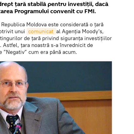
rept țară stabilă pentru investiții, dacă
area Programului convenit cu FMI.
Republica Moldova este considerată o țară
otrivit unui
comunicat 
al Agenția Moody's,
tingurilor de țară privind siguranța investițiilor
c. Astfel, țara noastră s-a învrednicit de
c de ”Negativ” cum era până acum.