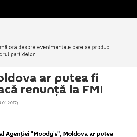
ltimă oră despre evenimentele care se produc
rul partidelor.
ldova ar putea fi
acă renunță la FMI
5.01.2017
)
 al Agenției ”Moody's”, Moldova ar putea