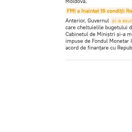
Moldova.
FMI a înaintat 16 condiţii 
Anterior, Guvernul
și-a as
care cheltuielile bugetului d
Cabinetul de Miniștri și-a mo
impuse de Fondul Monetar I
acord de finanțare cu Repub