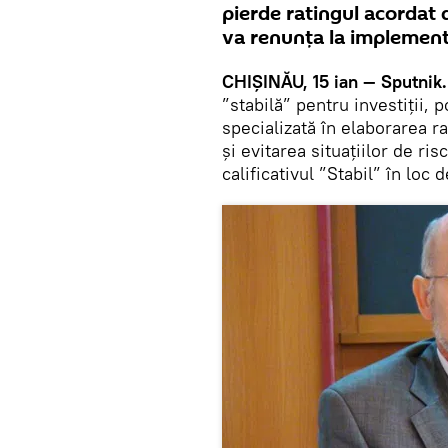
pierde ratingul acordat d
va renunța la implement
CHIȘINĂU, 15 ian — Sputnik.
”stabilă” pentru investiții, p
specializată în elaborarea ra
și evitarea situațiilor de ris
calificativul ”Stabil” în lo