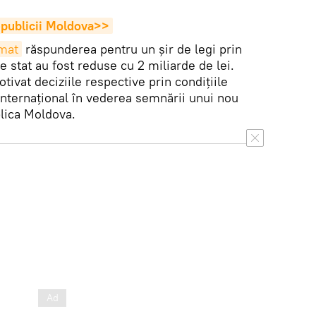
Republicii Moldova>>
umat
răspunderea pentru un șir de legi prin
e stat au fost reduse cu 2 miliarde de lei.
tivat deciziile respective prin condițiile
nternațional în vederea semnării unui nou
lica Moldova.