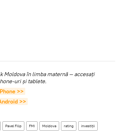
utnik Moldova în limba maternă — accesaţi
hone-uri şi tablete.
 iPhone >>
 Android >>
Pavel Filip
FMI
Moldova
rating
investiții