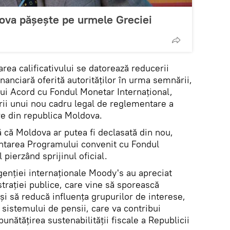
ova pășește pe urmele Greciei
area calificativului se datorează reducerii
inanciară oferită autorităților în urma semnării,
unui Acord cu Fondul Monetar Internațional,
ii unui nou cadru legal de reglementare a
care din republica Moldova.
 că Moldova ar putea fi declasată din nou,
ntarea Programului convenit cu Fondul
 pierzând sprijinul oficial.
genției internaționale Moody's au apreciat
trației publice, care vine să sporească
 și să reducă influența grupurilor de interese,
sistemului de pensii, care va contribui
mbunătățirea sustenabilității fiscale a Republicii