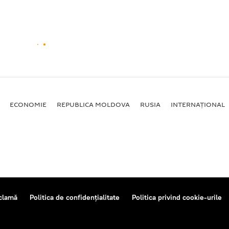
ECONOMIE
REPUBLICA MOLDOVA
RUSIA
INTERNAȚIONAL
clamă
Politica de confidențialitate
Politica privind cookie-urile