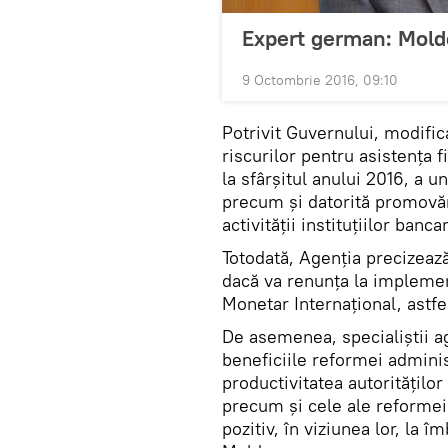
Expert german: Mold
9 Octombrie 2016, 09:10
Potrivit Guvernului, modific
riscurilor pentru asistența f
la sfârșitul anului 2016, a 
precum și datorită promovăr
activității instituțiilor ban
Totodată, Agenția precizează
dacă va renunța la impleme
Monetar Internațional, astfel
De asemenea, specialiștii a
beneficiile reformei adminis
productivitatea autorităților
precum și cele ale reformei 
pozitiv, în viziunea lor, la î