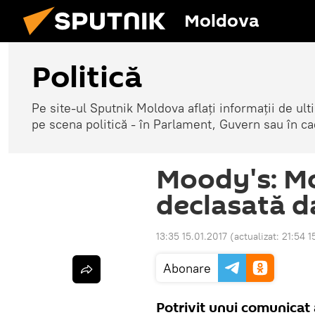
Moldova
Politică
Pe site-ul Sputnik Moldova aflați informații de u
pe scena politică - în Parlament, Guvern sau în cad
Moody's: Mo
declasată d
13:35 15.01.2017
(actualizat:
21:54 1
Abonare
Potrivit unui comunicat