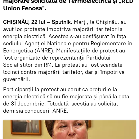
majorare solicitată de Termoelectrica și „RED
Union Fenosa".
CHIŞINĂU, 22 iul – Sputnik.
Marți, la Chișinău, au
avut loc proteste împotriva majorării tarifelor la
energia electrică. Acestea s-au desfășurat în fața
sediului Agenției Naționale pentru Reglementare în
Eenergetică (ANRE). Manifestaţiile de protest au
fost organizate de reprezentanţii Partidului
Socialiștilor din RM. La protest au fost scandate
lozinci contra majorării tarifelor, dar şi împotriva
guvernării.
Participanții la protest au cerut ca prețurile la
energia electrică să nu fie majorată și până la data
de 31 decembrie. Totodată, aceștia au solicitat
demisia conducerii ANRE.