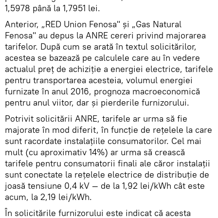
1,5978 până la 1,7951 lei.
Anterior, „RED Union Fenosa" și „Gas Natural
Fenosa" au depus la ANRE cereri privind majorarea
tarifelor. După cum se arată în textul solicitărilor,
acestea se bazează pe calculele care au în vedere
actualul preț de achiziție a energiei electrice, tarifele
pentru transportarea acesteia, volumul energiei
furnizate în anul 2016, prognoza macroeconomică
pentru anul viitor, dar și pierderile furnizorului.
Potrivit solicitării ANRE, tarifele ar urma să fie
majorate în mod diferit, în funcție de rețelele la care
sunt racordate instalațiile consumatorilor. Cel mai
mult (cu aproximativ 14%) ar urma să crească
tarifele pentru consumatorii finali ale căror instalații
sunt conectate la rețelele electrice de distribuție de
joasă tensiune 0,4 kV — de la 1,92 lei/kWh cât este
acum, la 2,19 lei/kWh.
În solicitările furnizorului este indicat că acesta