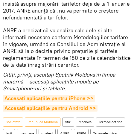
insistă asupra majorării tarifelor deja de la 1 ianuarie
2017. ANRE anunță că „nu va permite o creștere
nefundamentată a tarifelor.
ANRE a precizat că va analiza calculele și alte
informații necesare conform Metodologiilor tarifare
în vigoare, urmând ca Consiliul de Administrație al
ANRE să ia o decizie privind prețurile și tarifele
reglementate în termen de 180 de zile calendaristice
de la data înregistrării cererilor.
Citiţi, priviţi, ascultaţi Sputnik Moldova în limba
maternă — accesaţi aplicaţiile mobile pe
Smartphone-uri şi tablete.
Accesaţi aplicaţiile pentru iPhone >>
Accesaţi aplicaţiile pentru Android >>
Societate
Republica Moldova
Știri
Modova
Termoelectrica
tarif
majorare
protest
ANRE
PSRM
Termoelectrica