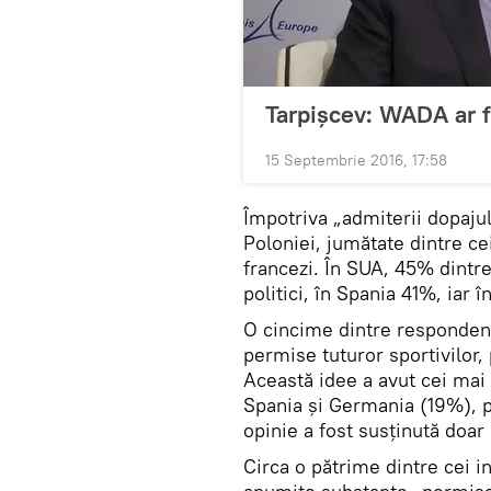
Tarpișcev: WADA ar f
15 Septembrie 2016, 17:58
Împotriva „admiterii dopaju
Poloniei, jumătate dintre ce
francezi. În SUA, 45% dintr
politici, în Spania 41%, iar
O cincime dintre respondenț
permise tuturor sportivilor, 
Această idee a avut cei mai 
Spania și Germania (19%), p
opinie a fost susținută doar 
Circa o pătrime dintre cei in