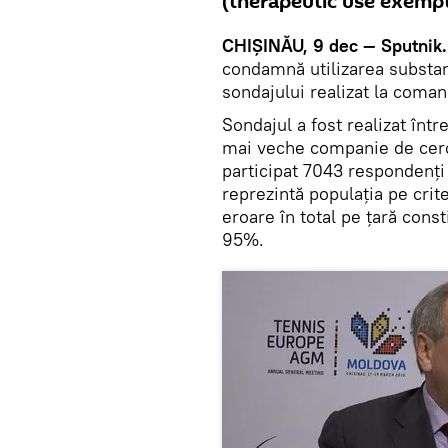
(therapeutic use exempti
CHIȘINĂU, 9 dec — Sputnik
condamnă utilizarea substanț
sondajului realizat la coma
Sondajul a fost realizat înt
mai veche companie de cerce
participat 7043 respondenți 
reprezintă populația pe crite
eroare în total pe țară const
95%.