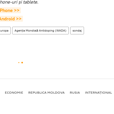
hone-uri şi tablete.
 iPhone >>
 Android >>
Europa
Agenția Mondială Antidoping (WADA)
sondaj
ECONOMIE
REPUBLICA MOLDOVA
RUSIA
INTERNAȚIONAL