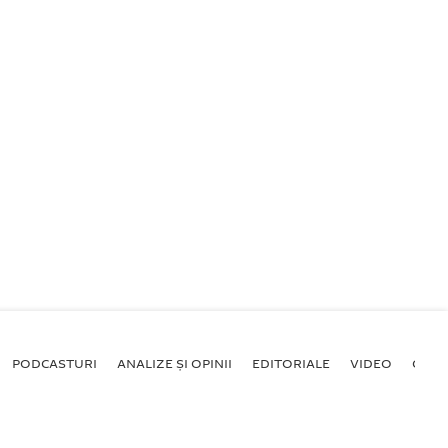
PODCASTURI
ANALIZE ȘI OPINII
EDITORIALE
VIDEO
GALE