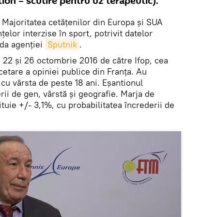
on – scutire pentru uz terapeutic).
.
Majoritatea cetățenilor din Europa și SUA
elor interzise în sport, potrivit datelor
nda agenției
Sputnik
.
re 22 și 26 octombrie 2016 de către Ifop, cea
tare a opiniei publice din Franța. Au
cu vârsta de peste 18 ani. Eșantionul
rii de gen, vârstă și geografie. Marja de
ituie +/- 3,1%, cu probabilitatea încrederii de