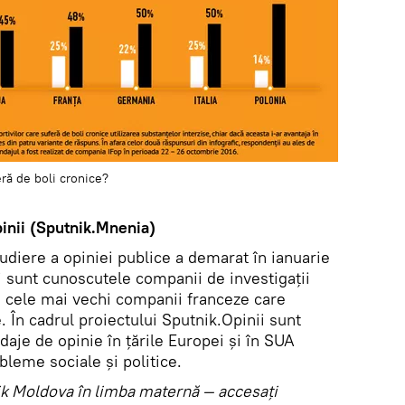
eră de boli cronice?
inii (Sputnik.Mnenia)
tudiere a opiniei publice a demarat în ianuarie
i sunt cunoscutele companii de investigații
re cele mai vechi companii franceze care
. În cadrul proiectului Sputnik.Opinii sunt
daje de opinie în țările Europei și în SUA
bleme sociale și politice.
utnik Moldova în limba maternă — accesaţi