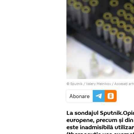
© Sputnik / Valery Melnikov
/
Accesați ar
Abonare
La sondajul Sputnik.Opini
europene, precum și din 
este inadmisibilă utiliz