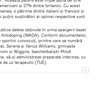
". Această părere este împărtășită de 31%
americani și 27% dintre britanici. Cu acest
enea, o pătrime dintre italieni și francezi și
puțini susținători ai opiniei respective sunt
publice datele obținute în urma spargerii bazei
le Antidoping (WADA). Conform documentelor,
 sportivi cunoscuți, printre care se numără
adal, Serena și Venus Williams, gimnasta
 From și Wiggins, baschetbaliștii Miloš
e, să-și administreze preparate interzise, cu
re de uz terapeutic (TUE).