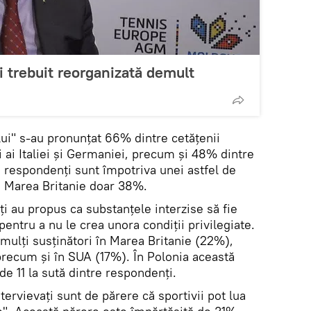
i trebuit reorganizată demult
lui" s-au pronunțat 66% dintre cetățenii
i ai Italiei și Germaniei, precum și 48% dintre
e respondenți sunt împotriva unei astfel de
 în Marea Britanie doar 38%.
i au propus ca substanțele interzise să fie
pentru a nu le crea unora condiții privilegiate.
mulți susținători în Marea Britanie (22%),
recum și în SUA (17%). În Polonia această
de 11 la sută dintre respondenți.
tervievați sunt de părere că sportivii pot lua