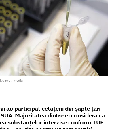
hiva multimedia
i au participat cetățeni din șapte țări
SUA. Majoritatea dintre ei consideră că
area substanțelor interzise conform TUE