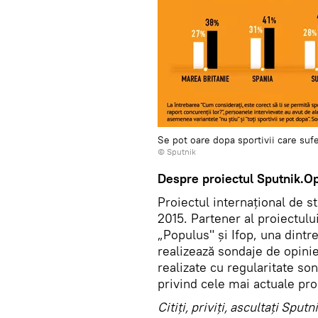
Se pot oare dopa sportivii care suf
© Sputnik
Despre proiectul Sputnik.Op
Proiectul internațional de s
2015. Partener al proiectulu
„Populus" şi Ifop, una dint
realizează sondaje de opinie
realizate cu regularitate son
privind cele mai actuale pro
Citiţi, priviţi, ascultaţi Sp