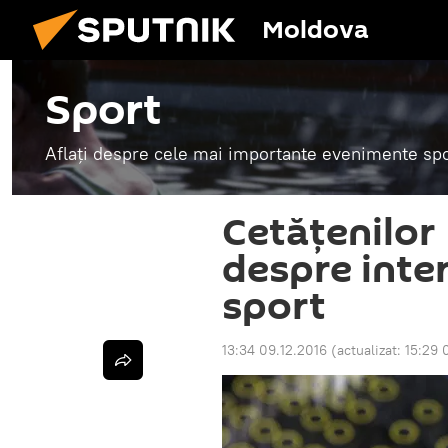
Moldova
Sport
Aflați despre cele mai importante evenimente spor
Cetățenilor 
despre inter
sport
13:34 09.12.2016
(actualizat:
15:29 