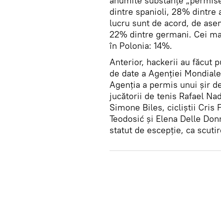
anumite substanțe „permise
dintre spanioli, 28% dintre 
lucru sunt de acord, de asem
22% dintre germani. Cei mai 
în Polonia: 14%.
Anterior, hackerii au făcut 
de date a Agenției Mondia
Agenția a permis unui șir de
jucătorii de tenis Rafael N
Simone Biles, cicliștii Cris
Teodosić și Elena Delle Donn
statut de escepție, ca scuti