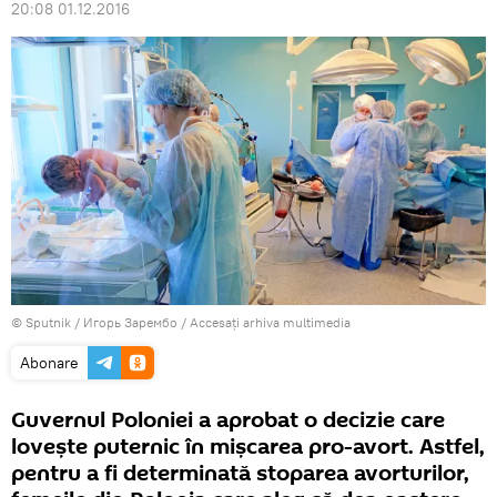
20:08 01.12.2016
© Sputnik / Игорь Зарембо
/
Accesați arhiva multimedia
Abonare
Guvernul Poloniei a aprobat o decizie care
lovește puternic în mișcarea pro-avort. Astfel,
pentru a fi determinată stoparea avorturilor,