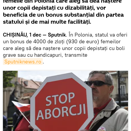
femeile din Polonia care aleg să dea naștere
unor copii depistați cu dizabilități, vor
beneficia de un bonus substanțial din partea
statului și de mai multe facilități.
CHIȘINĂU, 1 dec — Sputnik
. În Polonia, statul va oferi
un bonus de 4000 de zloți (930 de euro) femeilor
care aleg să dea naștere unor copii depistați cu boli
grave sau cu handicapuri, transmite
Sputniknews.ro
.