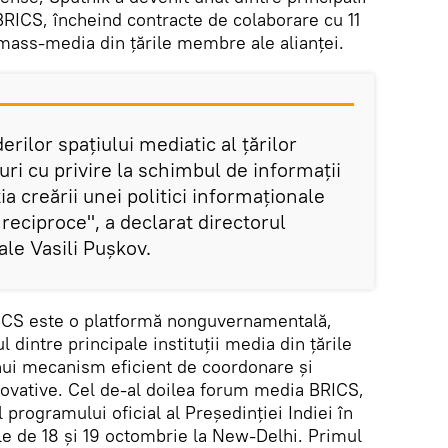
 BRICS, încheind contracte de colaborare cu 11
mass-media din țările membre ale alianței.
erilor spațiului mediatic al țărilor
ri cu privire la schimbul de informații
ia creării unei politici informaționale
 reciproce", a declarat directorul
ale Vasili Pușkov.
RICS este o platformă nonguvernamentală,
 dintre principale instituţii media din țările
nui mecanism eficient de coordonare și
inovative. Cel de-al doilea forum media BRICS,
 programului oficial al Președinției Indiei în
ele de 18 și 19 octombrie la New-Delhi. Primul