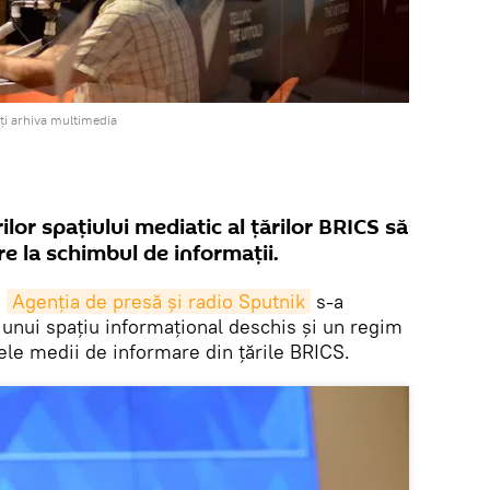
ți arhiva multimedia
ilor spațiului mediatic al țărilor BRICS să
re la schimbul de informații.
.
Agenția de presă și radio Sputnik
s-a
 unui spațiu informațional deschis și un regim
lele medii de informare din țările BRICS.