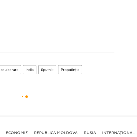
colaborare
India
Sputnik
Președinție
ECONOMIE
REPUBLICA MOLDOVA
RUSIA
INTERNAȚIONAL