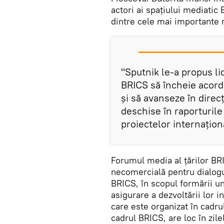
actori ai spațiului mediatic
dintre cele mai importante 
"Sputnik le-a propus lid
BRICS să încheie acordu
și să avanseze în direcț
deschise în raporturile
proiectelor internațion
Forumul media al țărilor B
necomercială pentru dialogul
BRICS, în scopul formării u
asigurare a dezvoltării lor 
care este organizat în cadrul
cadrul BRICS, are loc în zil