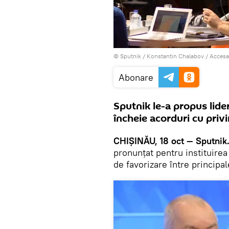
© Sputnik / Konstantin Chalabov
/
Accesa
Abonare
Sputnik le-a propus lider
încheie acorduri cu privi
CHIȘINĂU, 18 oct — Sputnik
pronunțat pentru instituirea
de favorizare între principa