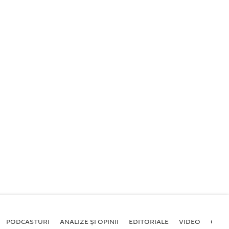
PODCASTURI
ANALIZE ȘI OPINII
EDITORIALE
VIDEO
GALE