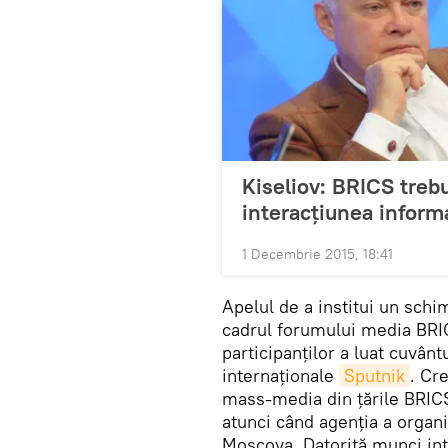
Kiseliov: BRICS trebui
interacțiunea inform
1 Decembrie 2015, 18:41
Apelul de a institui un schi
cadrul forumului media BRICS
participanților a luat cuvân
internaționale
Sputnik
. Cr
mass-media din țările BRICS
atunci când agenția a organ
Moscova. Datorită munci inte