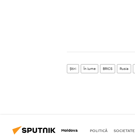
Știri
În lume
BRICS
Rusia
Moldova
POLITICĂ
SOCIETATE