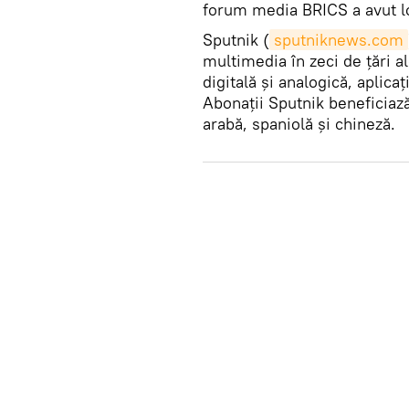
forum media BRICS a avut l
Sputnik (
sputniknews.com
multimedia în zeci de ţări a
digitală şi analogică, aplica
Abonaţii Sputnik beneficiază
arabă, spaniolă şi chineză.