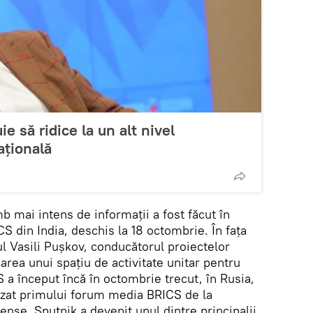
e să ridice la un alt nivel
ațională
mb mai intens de informații a fost făcut în
 din India, deschis la 18 octombrie. În fața
tul Vasili Pușkov, conducătorul proiectelor
earea unui spațiu de activitate unitar pentru
 a început încă în octombrie trecut, în Rusia,
izat primului forum media BRICS de la
nse, Sputnik a devenit unul dintre principalii