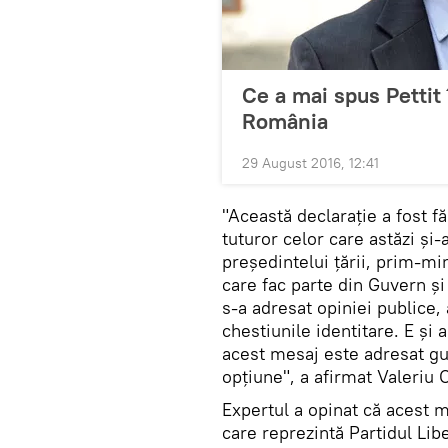
Ce a mai spus Pettit 
România
29 August 2016, 12:41
"Această declarație a fost f
tuturor celor care astăzi și
președintelui țării, prim-min
care fac parte din Guvern 
s-a adresat opiniei publice,
chestiunile identitare. E și
acest mesaj este adresat guv
opțiune", a afirmat Valeriu 
Expertul a opinat că acest 
care reprezintă Partidul Libe