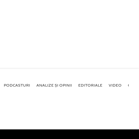
PODCASTURI
ANALIZE ȘI OPINII
EDITORIALE
VIDEO
GALE