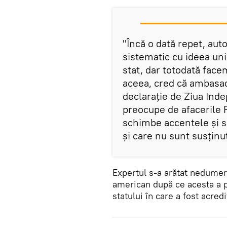
"Încă o dată repet, auto
sistematic cu ideea un
stat, dar totodată face
aceea, cred că ambasad
declarație de Ziua Inde
preocupe de afacerile R
schimbe accentele și să
și care nu sunt susținu
Expertul s-a arătat nedumer
american după ce acesta a p
statului în care a fost acred