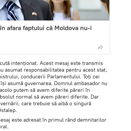
în afara faptului că Moldova nu-i
ăcută intenționat. Acest mesaj este transmis
-au asumat responsabilitatea pentru acest stat,
istrului, conducerii Parlamentului. Toți cei
și își asumă guvernarea. Domnul ambasador nu
 acolo putem să avem diferite păreri în
 absolut normal să avem păreri diferite. Dar
ernării, care trebuie să aibă o singură
Ostalep.
mesaj este adresat în primul rând demnitarilor
ral.