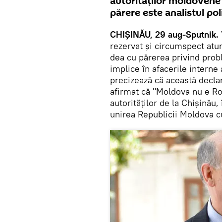
autorităților moldovene 
părere este analistul pol
CHIȘINĂU, 29 aug-Sputnik.
rezervat și circumspect atun
dea cu părerea privind prob
implice în afacerile interne
precizează că această decla
afirmat că "Moldova nu e Ro
autorităților de la Chișinău
unirea Republicii Moldova 