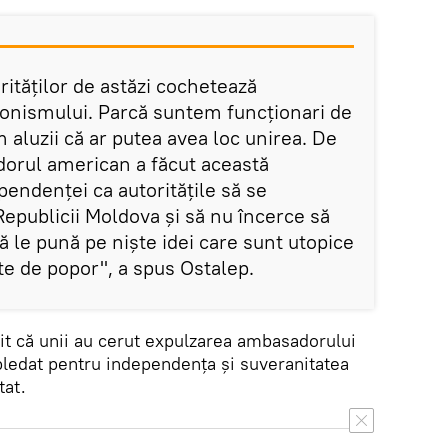
rităților de astăzi cochetează
ionismului. Parcă suntem funcționari de
m aluzii că ar putea avea loc unirea. De
orul american a făcut această
pendenței ca autoritățile să se
epublicii Moldova și să nu încerce să
 le pună pe niște idei care sunt utopice
te de popor", a spus Ostalep.
it că unii au cerut expulzarea ambasadorului
ledat pentru independența și suveranitatea
itat.