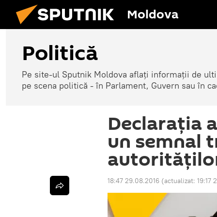
Moldova
Politică
Pe site-ul Sputnik Moldova aflați informații de u
pe scena politică - în Parlament, Guvern sau în cad
Declarația 
un semnal 
autoritățilo
18:47 29.08.2016
(actualizat:
19:17 