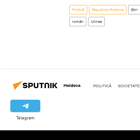
Politică
Republica Moldova
Știri
român
Unirea
Moldova
POLITICĂ
SOCIETATE
Telegram