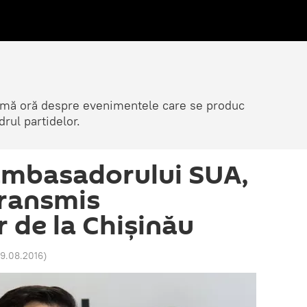
ltimă oră despre evenimentele care se produc
rul partidelor.
ambasadorului SUA,
transmis
r de la Chișinău
29.08.2016
)