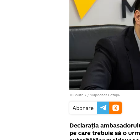
© Sputnik / Мирослав Ротарь
Abonare
Declarația ambasadorulu
pe care trebuie să o ur