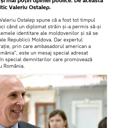
și mai puțin opiniei publice. De această
itic Valeriu Ostalep.
Valeriu Ostalep spune că a fost tot timpul
ci când un diplomat străin și-a permis să-şi
lemele identitare ale moldovenilor și să se
 ale Republicii Moldova. Dar expertul
rație, prin care ambasadorul american a
mânia", este un mesaj special adresat
, în special demnitarilor care promovează
cu România.