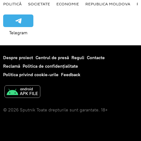
POLITICĂ
SOCIETATE
ECONOMIE
REPUBLICA MOLDOVA
R
Telegram
Despre proiect
Centrul de presă
Reguli
Contacte
Reclamă
Politica de confidențialitate
Politica privind cookie-urile
Feedback
© 2026 Sputnik Toate drepturile sunt garantate. 18+