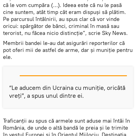
că le vom cumpăra (…). Ideea este că nu le pasă
cine suntem, atât timp cât eram dispuşi să plătim.
Pe parcursul întâlnirii, au spus clar că vor vinde
oricui: spărgător de bănci, criminal în masă sau
terorist, nu făcea nicio distincţie”, scrie Sky News.
Membrii bandei le-au dat asigurări reporterilor că
pot oferi mii de astfel de arme, dar şi muniţie pentru
ele.
“Le aducem din Ucraina cu muniţie, oricâtă
vreţi”, a spus unul dintre ei.
Traficanţii au spus că armele sunt aduse mai întâi în
România, de unde o altă bandă le preia şi le trimite
în vestul Europei şi în Orientul Mijlociu. Destinaţia