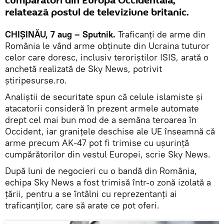
cumpărători din Europa Occidentală,
relatează postul de televiziune britanic.
CHIȘINĂU, 7 aug – Sputnik.
Traficanţi de arme din
România le vând arme obţinute din Ucraina tuturor
celor care doresc, inclusiv teroriştilor ISIS, arată o
anchetă realizată de Sky News, potrivit
știripesurse.ro.
Analiştii de securitate spun că celule islamiste şi
atacatorii consideră în prezent armele automate
drept cel mai bun mod de a semăna teroarea în
Occident, iar graniţele deschise ale UE înseamnă că
arme precum AK-47 pot fi trimise cu uşurinţă
cumpărătorilor din vestul Europei, scrie Sky News.
După luni de negocieri cu o bandă din România,
echipa Sky News a fost trimisă într-o zonă izolată a
ţării, pentru a se întâlni cu reprezentanţi ai
traficanţilor, care să arate ce pot oferi.