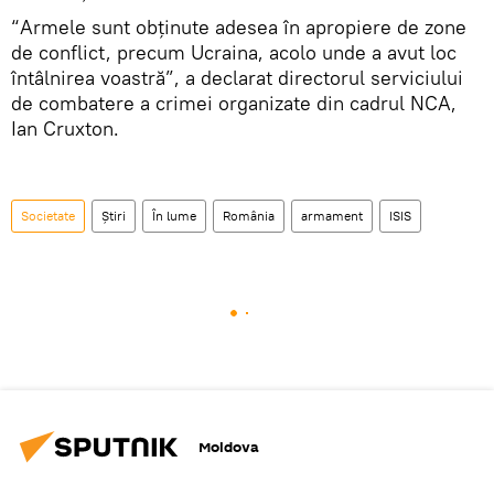
“Armele sunt obţinute adesea în apropiere de zone
de conflict, precum Ucraina, acolo unde a avut loc
întâlnirea voastră”, a declarat directorul serviciului
de combatere a crimei organizate din cadrul NCA,
Ian Cruxton.
Societate
Știri
În lume
România
armament
ISIS
Moldova