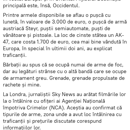
principală este, însă, Occidentul.
Printre armele disponibile se aflau o puşcă cu
lunetă, în valoare de 3.000 de euro, o puşcă de armă
austriacă Steyr, puştii semiautomate, puşti de
vânătoare şi pistoale. La loc de cinste stătea un AK-
47, care costa 1.700 de euro, cea mai bine vândută în
Europa, în special în ultimii doi ani, au explicat
traficanţii.
Bărbaţii au spus că se ocupă numai de arme de foc,
dar au legături strânse cu o altă bandă care se ocupe
de armament greu. Grenade, grenade propulsate de
rachete şi mine.
La Londra, jurnaliştii Sky News au arătat filmările lor
la o întâlnire cu ofiţeri ai Agenţiei Naţională
împotriva Crimelor (NCA). Aceştia au confirmat că
tipurile de arme, zona unde a avut loc întâlnirea cu
traficanţii şi preţurile discutate corespund
informaţiilor lor.