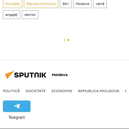
Societate
Republica Moldova
Știri
Moldova
vamă
angajați
demisii
Moldova
POLITICĂ
SOCIETATE
ECONOMIE
REPUBLICA MOLDOVA
R
Telegram