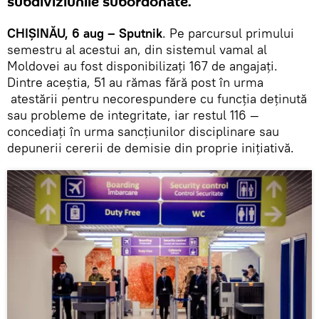
subdiviziunile subordonate.
CHIŞINĂU, 6 aug – Sputnik
. Pe parcursul primului
semestru al acestui an, din sistemul vamal al
Moldovei au fost disponibilizaţi 167 de angajaţi.
Dintre aceştia, 51 au rămas fără post în urma
atestării pentru necorespundere cu funcția deținută
sau probleme de integritate, iar restul 116 —
concediați în urma sancțiunilor disciplinare sau
depunerii cererii de demisie din proprie inițiativă.