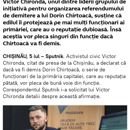
Victor Chironda, unul dintre liderii grupului de
inițiativă pentru organizarea referendumului
de demitere a lui Dorin Chirtoacă, susține că
edilul îi protejează pe mai mulți funcționari ai
primăriei, care au o reputație dubioasă. Însă
aceștia vor pleca singuri din funcție dacă
Chirtoacă va fi demis.
CHIȘINĂU, 5 iul – Sputnik
. Activistul civic Victor
Chironda, citat de presa de la Chișinău, a declarat că
dacă va fi demis Dorin Chirtoacă, o serie de
funcționari de la primăria capitalei, care au reputația
pătată, vor pleca de bună voie din funcție.
Corespondentul Sputnik i-a solicitat lui Victor
Chironda detalii despre această afirmație.