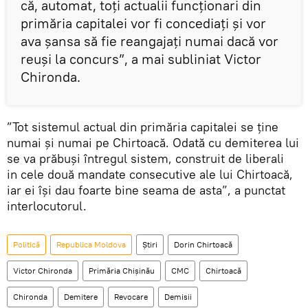
că, automat, toți actualii funcționari din
primăria capitalei vor fi concediați și vor
ava șansa să fie reangajați numai dacă vor
reuși la concurs”, a mai subliniat Victor
Chironda.
”Tot sistemul actual din primăria capitalei se ține
numai și numai pe Chirtoacă. Odată cu demiterea lui
se va prăbuși întregul sistem, construit de liberali
in cele două mandate consecutive ale lui Chirtoacă,
iar ei își dau foarte bine seama de asta”, a punctat
interlocutorul.
Politică
Republica Moldova
Știri
Dorin Chirtoacă
Victor Chironda
Primăria Chişinău
CMC
Chirtoacă
Chironda
Demitere
Revocare
Demisii