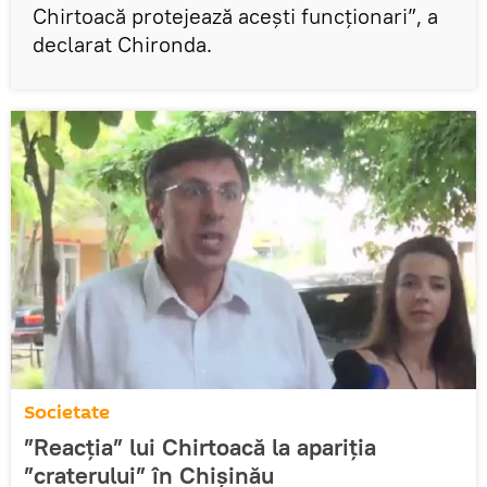
Chirtoacă protejează acești funcționari”, a
declarat Chironda.
Societate
”Reacția” lui Chirtoacă la apariția
”craterului” în Chișinău