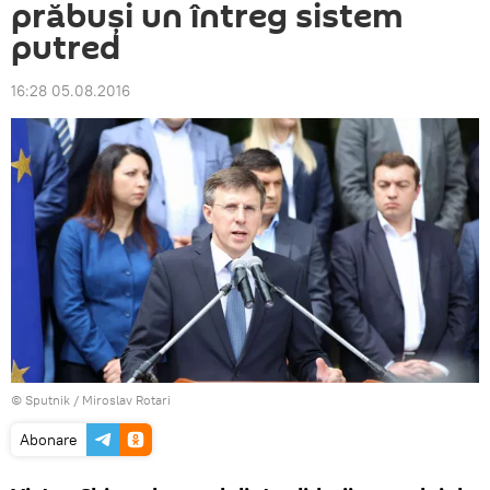
prăbuși un întreg sistem
putred
16:28 05.08.2016
© Sputnik / Miroslav Rotari
Abonare