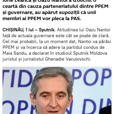
Iurie Leancă și Oazu Nantoi a izbucnit o
ceartă din cauza parteneriatului dintre PPEM
și guvernare, au apărut supoziții că unii
membri ai PPEM vor pleca la PAS.
CHIȘINĂU, 1 iul – Sputnik
. Atitudinea lui Oazu Nantoi
față de actuala guvernare este cât se poate de clară.
Cel mai probabil, la un moment dat, Nantoi va părăsi
PPEM și va încerca să adere la partidul condus de
Maia Sandu, a declarat în studioul Sputnik Moldova
juristul și jurnalistul Ghenadie Vaculovschi.