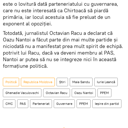
este o lovitură dată parteneriatului cu guvernarea,
care nu este interesată ca Chirtoacă să piardă
primăria, iar locul acestuia să fie preluat de un
exponent al opoziției.
Totodată, jurnalistul Octavian Racu a declarat că
Oazu Nantoi a făcut parte din mai multe partide și
niciodată nu a manifestat prea mult spirit de echipă.
potrivit lui Racu, dacă va deveni membru al PAS,
Nantoi ar putea să nu se integreze nici în această
formațiune politică.
Politică
Republica Moldova
Știri
Maia Sandu
Iurie Leancă
Ghenadie Vaculovschi
Octavian Racu
Oazu Nantoi
PPEM
CMC
PAS
Parteneriat
Guvernare
PPEM
Ieșire din partid