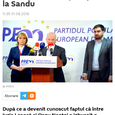
la Sandu
11:35 01.08.2016
© PPEM
Abonare
După ce a devenit cunoscut faptul că între