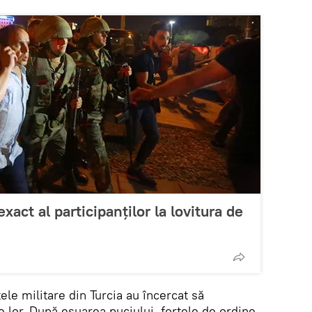
xact al participanților la lovitura de
rțele militare din Turcia au încercat să
 lor. După eșuarea puciului, forţele de ordine