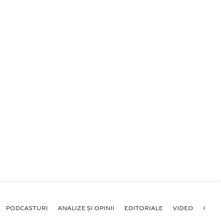
PODCASTURI
ANALIZE ȘI OPINII
EDITORIALE
VIDEO
GALE