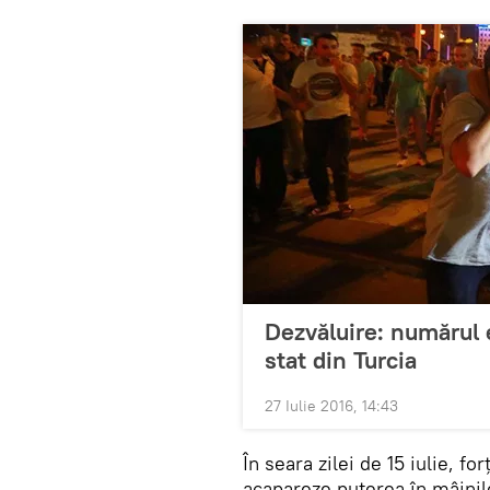
Dezvăluire: numărul e
stat din Turcia
27 Iulie 2016, 14:43
În seara zilei de 15 iulie, fo
acapareze puterea în mâinile