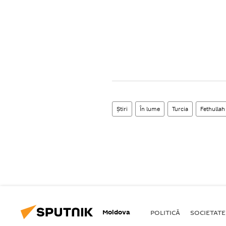
Știri
În lume
Turcia
Fethullah
Moldova
POLITICĂ
SOCIETATE