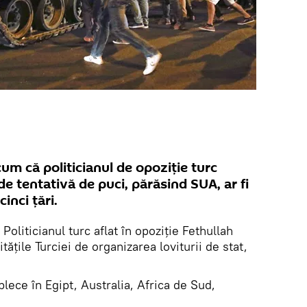
um că politicianul de opoziție turc
de tentativă de puci, părăsind SUA, ar fi
inci țări.
.
Politicianul turc aflat în opoziție Fethullah
tățile Turciei de organizarea loviturii de stat,
 plece în Egipt, Australia, Africa de Sud,