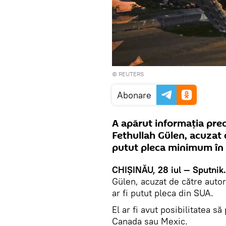
©
REUTERS
Abonare
A apărut informația prec
Fethullah Gülen, acuzat 
putut pleca minimum în c
CHIȘINĂU, 28 iul — Sputnik
Gülen, acuzat de către autori
ar fi putut pleca din SUA.
El ar fi avut posibilitatea să
Canada sau Mexic.