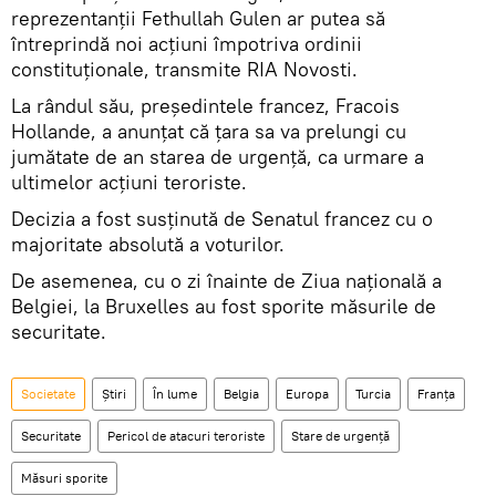
reprezentanții Fethullah Gulen ar putea să
întreprindă noi acțiuni împotriva ordinii
constituționale, transmite RIA Novosti.
La rândul său, președintele francez, Fracois
Hollande, a anunțat că țara sa va prelungi cu
jumătate de an starea de urgență, ca urmare a
ultimelor acțiuni teroriste.
Decizia a fost susținută de Senatul francez cu o
majoritate absolută a voturilor.
De asemenea, cu o zi înainte de Ziua națională a
Belgiei, la Bruxelles au fost sporite măsurile de
securitate.
Societate
Știri
În lume
Belgia
Europa
Turcia
Franța
Securitate
Pericol de atacuri teroriste
Stare de urgență
Măsuri sporite