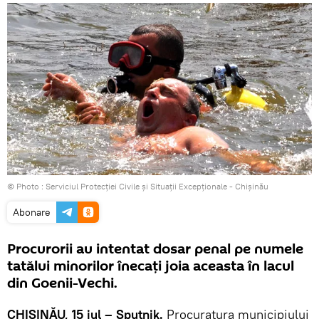
© Photo :
Serviciul Protecţiei Civile şi Situaţii Excepţionale - Chișinău
Abonare
Procurorii au intentat dosar penal pe numele
tatălui minorilor înecaţi joia aceasta în lacul
din Goenii-Vechi.
CHIŞINĂU, 15 iul – Sputnik.
Procuratura municipiului