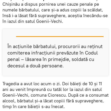
Chişinău a dispus pornirea unei cauze penale pe
numele bărbatului, care şi-a adus copiii la scăldat,
însă i-a lăsat fără supraveghere, aceştia înecându-se
în iazul din satul Goenii-Vechi.
În acţiunile bărbatului, procurorii au reţinut
comiterea infracţiunii prevăzute în Codul
penal – lăsarea în primejdie, soldată cu
decesul a două persoane.
Tragedia a avut loc acum o zi. Doi băieţi de 10 şi 11
ani au venit împreună cu tatăl lor la iazul din satul
Goenii-Vechi, comuna Ciorescu. După ce a consumat
alcool, bărbatul şi-a lăcat copiii fără supraveghere,
timp în care băieţii s-au înecat.