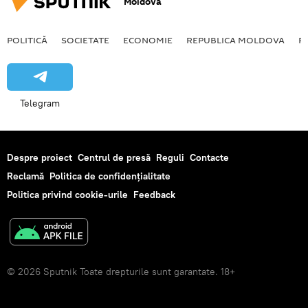
Moldova
POLITICĂ
SOCIETATE
ECONOMIE
REPUBLICA MOLDOVA
R
Telegram
Despre proiect
Centrul de presă
Reguli
Contacte
Reclamă
Politica de confidențialitate
Politica privind cookie-urile
Feedback
© 2026 Sputnik Toate drepturile sunt garantate. 18+