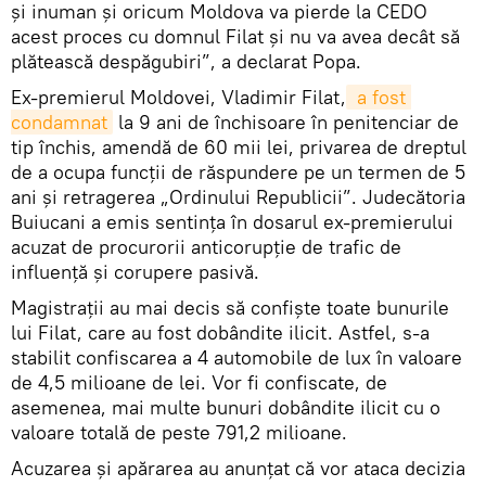
şi inuman şi oricum Moldova va pierde la CEDO
acest proces cu domnul Filat şi nu va avea decât să
plătească despăgubiri”, a declarat Popa.
Ex-premierul Moldovei, Vladimir Filat,
 a fost 
condamnat
la 9 ani de închisoare în penitenciar de
tip închis, amendă de 60 mii lei, privarea de dreptul
de a ocupa funcţii de răspundere pe un termen de 5
ani şi retragerea „Ordinului Republicii”. Judecătoria
Buiucani a emis sentinţa în dosarul ex-premierului
acuzat de procurorii anticorupţie de trafic de
influenţă şi corupere pasivă.
Magistraţii au mai decis să confişte toate bunurile
lui Filat, care au fost dobândite ilicit. Astfel, s-a
stabilit confiscarea a 4 automobile de lux în valoare
de 4,5 milioane de lei. Vor fi confiscate, de
asemenea, mai multe bunuri dobândite ilicit cu o
valoare totală de peste 791,2 milioane.
Acuzarea şi apărarea au anunţat că vor ataca decizia