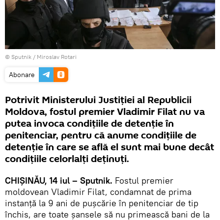
© Sputnik / Miroslav Rotari
Abonare
Potrivit Ministerului Justiţiei al Republicii
Moldova, fostul premier Vladimir Filat nu va
putea invoca condiţiile de detenţie în
penitenciar, pentru că anume condiţiile de
detenţie în care se află el sunt mai bune decât
condiţiile celorlalţi deţinuţi.
CHIŞINĂU, 14 iul – Sputnik.
Fostul premier
moldovean Vladimir Filat, condamnat de prima
instanţă la 9 ani de puşcărie în penitenciar de tip
închis, are toate şansele să nu primească bani de la