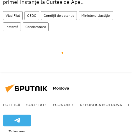
primei instanţe la Curtea de Apel.
Vlad Filat
CEDO
Condiții de detenție
Ministerul Justiției
instanță
Condamnare
Moldova
POLITICĂ
SOCIETATE
ECONOMIE
REPUBLICA MOLDOVA
R
Telegram