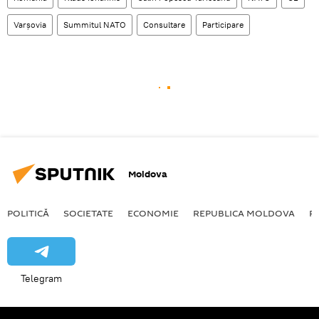
Varșovia
Summitul NATO
Consultare
Participare
Moldova
POLITICĂ
SOCIETATE
ECONOMIE
REPUBLICA MOLDOVA
R
Telegram