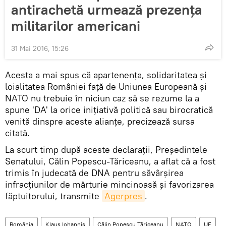
antirachetă urmează prezența
militarilor americani
31 Mai 2016, 15:26
Acesta a mai spus că apartenența, solidaritatea și
loialitatea României față de Uniunea Europeană și
NATO nu trebuie în niciun caz să se rezume la a
spune 'DA' la orice inițiativă politică sau birocratică
venită dinspre aceste alianțe, precizează sursa
citată.
La scurt timp după aceste declarații, Președintele
Senatului, Călin Popescu-Tăriceanu, a aflat că a fost
trimis în judecată de DNA pentru săvârșirea
infracțiunilor de mărturie mincinoasă și favorizarea
făptuitorului, transmite
Agerpres
.
România
Klaus Iohannis
Călin Popescu Tăriceanu
NATO
UE