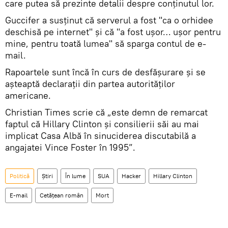
care putea să prezinte detalii despre conținutul lor.
Guccifer a susținut că serverul a fost "ca o orhidee
deschisă pe internet" și că "a fost ușor… ușor pentru
mine, pentru toată lumea" să sparga contul de e-
mail.
Rapoartele sunt încă în curs de desfăşurare şi se
aşteaptă declarații din partea autorităților
americane.
Christian Times scrie că „este demn de remarcat
faptul că Hillary Clinton şi consilierii săi au mai
implicat Casa Albă în sinuciderea discutabilă a
angajatei Vince Foster în 1995”.
Politică
Știri
În lume
SUA
Hacker
Hillary Clinton
E-mail
Cetățean român
Mort