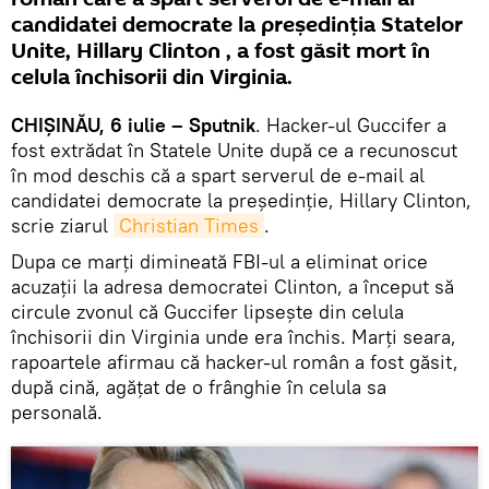
candidatei democrate la preşedinţia Statelor
Unite, Hillary Clinton , a fost găsit mort în
celula închisorii din Virginia.
CHIȘINĂU, 6 iulie – Sputnik
. Hacker-ul Guccifer a
fost extrădat în Statele Unite după ce a recunoscut
în mod deschis că a spart serverul de e-mail al
candidatei democrate la preşedinţie, Hillary Clinton,
scrie ziarul
Christian Times
.
Dupa ce marţi dimineată FBI-ul a eliminat orice
acuzaţii la adresa democratei Clinton, a început să
circule zvonul că Guccifer lipseşte din celula
închisorii din Virginia unde era închis. Marți seara,
rapoartele afirmau că hacker-ul român a fost găsit,
după cină, agățat de o frânghie în celula sa
personală.