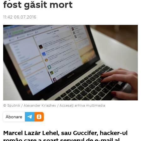
fost găsit mort
11:42 06.07.2016
© Sputnik / Alexander Kriazhev
/
Accesați arhiva multimedia
Abonare
Marcel Lazăr Lehel, sau Guccifer, hacker-ul
român care a spart serverul de e-mail al