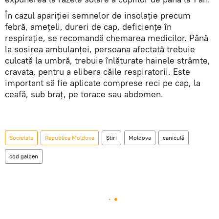
În cazul apariției semnelor de insolație precum
febră, amețeli, dureri de cap, deficienţe în
respirație, se recomandă chemarea medicilor. Până
la sosirea ambulanței, persoana afectată trebuie
culcată la umbră, trebuie înlăturate hainele strâmte,
cravata, pentru a elibera căile respiratorii. Este
important să fie aplicate comprese reci pe cap, la
ceafă, sub braț, pe torace sau abdomen.
Societate
Republica Moldova
Știri
Moldova
caniculă
cod galben