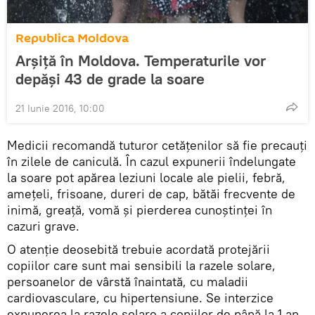
Republica Moldova
Arşiţă în Moldova. Temperaturile vor
depăşi 43 de grade la soare
21 Iunie 2016, 10:00
Medicii recomandă tuturor cetăţenilor să fie precauţi
în zilele de caniculă. În cazul expunerii îndelungate
la soare pot apărea leziuni locale ale pielii, febră,
amețeli, frisoane, dureri de cap, bătăi frecvente de
inimă, greață, vomă și pierderea cunoștinței în
cazuri grave.
O atenţie deosebită trebuie acordată protejării
copiilor care sunt mai sensibili la razele solare,
persoanelor de vârstă înaintată, cu maladii
cardiovasculare, cu hipertensiune. Se interzice
expunerea la razele solare a copiilor de până la 1 an.