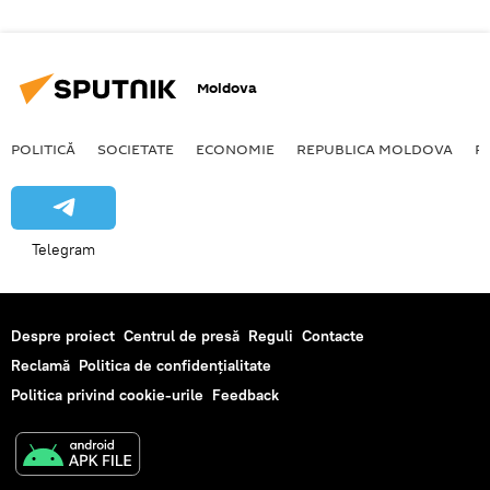
Moldova
POLITICĂ
SOCIETATE
ECONOMIE
REPUBLICA MOLDOVA
R
Telegram
Despre proiect
Centrul de presă
Reguli
Contacte
Reclamă
Politica de confidențialitate
Politica privind cookie-urile
Feedback