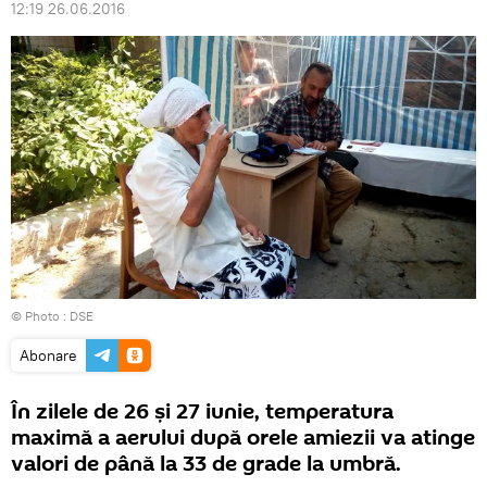
12:19 26.06.2016
© Photo : DSE
Abonare
În zilele de 26 și 27 iunie, temperatura
maximă a aerului după orele amiezii va atinge
valori de până la 33 de grade la umbră.