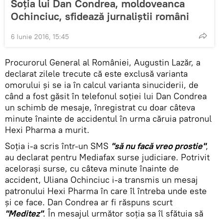
Soția lui Dan Condrea, moldoveanca
Ochinciuc, sfidează jurnaliștii români
6 Iunie 2016, 15:45
Procurorul General al României, Augustin Lazăr, a
declarat zilele trecute că este exclusă varianta
omorului şi se ia în calcul varianta sinuciderii, de
când a fost găsit în telefonul soţiei lui Dan Condrea
un schimb de mesaje, înregistrat cu doar câteva
minute înainte de accidentul în urma căruia patronul
Hexi Pharma a murit.
Soţia i-a scris într-un SMS
"să nu facă vreo prostie"
,
au declarat pentru Mediafax surse judiciare. Potrivit
aceloraşi surse, cu câteva minute înainte de
accident, Uliana Ochinciuc i-a transmis un mesaj
patronului Hexi Pharma în care îl întreba unde este
şi ce face. Dan Condrea ar fi răspuns scurt
"Meditez"
. În mesajul următor soţia sa îl sfătuia să