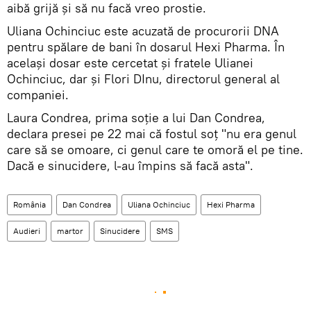
aibă grijă şi să nu facă vreo prostie.
Uliana Ochinciuc este acuzată de procurorii DNA
pentru spălare de bani în dosarul Hexi Pharma. În
acelaşi dosar este cercetat şi fratele Ulianei
Ochinciuc, dar şi Flori DInu, directorul general al
companiei.
Laura Condrea, prima soţie a lui Dan Condrea,
declara presei pe 22 mai că fostul soţ "nu era genul
care să se omoare, ci genul care te omoră el pe tine.
Dacă e sinucidere, l-au împins să facă asta".
România
Dan Condrea
Uliana Ochinciuc
Hexi Pharma
Audieri
martor
Sinucidere
SMS