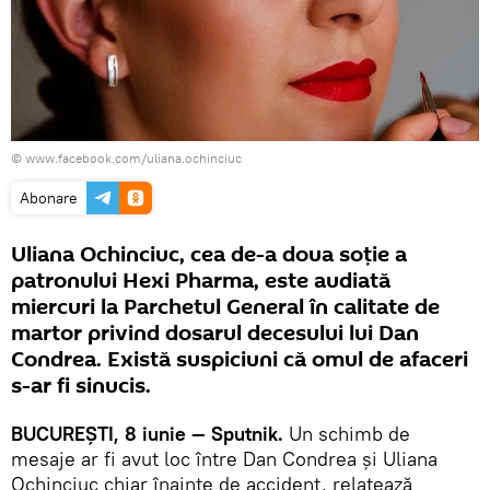
© www.facebook.com/uliana.ochinciuc
Abonare
Uliana Ochinciuc, cea de-a doua soţie a
patronului Hexi Pharma, este audiată
miercuri la Parchetul General în calitate de
martor privind dosarul decesului lui Dan
Condrea. Există suspiciuni că omul de afaceri
s-ar fi sinucis.
BUCUREŞTI, 8 iunie — Sputnik.
Un schimb de
mesaje ar fi avut loc între Dan Condrea şi Uliana
Ochinciuc chiar înainte de accident, relatează