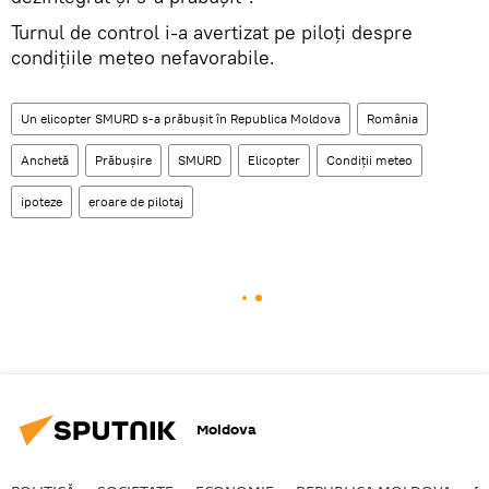
Turnul de control i-a avertizat pe piloţi despre
condiţiile meteo nefavorabile.
Un elicopter SMURD s-a prăbuşit în Republica Moldova
România
Anchetă
Prăbuşire
SMURD
Elicopter
Condiţii meteo
ipoteze
eroare de pilotaj
Moldova