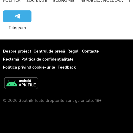
POLITICĂ
SOCIETATE
ECONOMIE
REPUBLICA MOLDOVA
R
Telegram
Despre proiect
Centrul de presă
Reguli
Contacte
Reclamă
Politica de confidențialitate
Politica privind cookie-urile
Feedback
© 2026 Sputnik Toate drepturile sunt garantate. 18+