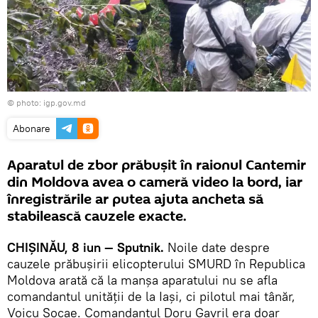
© photo: igp.gov.md
Abonare
Aparatul de zbor prăbuşit în raionul Cantemir
din Moldova avea o cameră video la bord, iar
înregistrările ar putea ajuta ancheta să
stabilească cauzele exacte.
CHIŞINĂU, 8 iun — Sputnik.
Noile date despre
cauzele prăbuşirii elicopterului SMURD în Republica
Moldova arată că la manşa aparatului nu se afla
comandantul unităţii de la Iaşi, ci pilotul mai tânăr,
Voicu Şocae. Comandantul Doru Gavril era doar