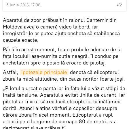
5 Iunie 2016, 17:38
Aparatul de zbor prăbuşit în raionul Cantemir din
Moldova avea o cameră video la bord, iar
înregistrările ar putea ajuta ancheta să stabilească
cauzele exacte.
Până în acest moment, toate probele adunate de la
faţa locului, aşa-numita cutie neagră, îi conduc pe
anchetatori spre o posibilă eroare de pilotaj.
Astfel,
ipotezele principale
denotă că elicopterul
zbura la mică altitudine, din cauza norilor foarte joşi.
„Pilotul a urcat o pantă iar în faţa lui a văzut stâlpi de
înaltă tensiune. Aparatul a evitat liniile de curent, iar
pilotul ar fi vrut să readucă elicopterul la înălţimea
dorită. Atunci a atins vârfurile copacilor deasupra
cărora zbura în acel moment. Elicopterul a rupt
arborii pe o lungime de aproape 80 de metri, s-a
dezintegrat şi s-a prăbuşit".