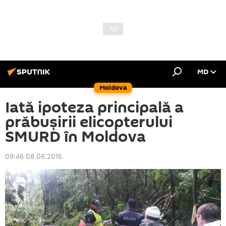
MD
Moldova
Iată ipoteza principală a
prăbuşirii elicopterului
SMURD în Moldova
09:46 08.06.2016