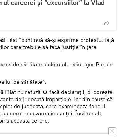
ul carcerei și ”excursiilor” la Vlad
lad Filat ”continuă să-și exprime protestul față
ilor care trebuie să facă justiție în țara
tarea de sănătate a clientului său, Igor Popa a
a lui de sănătate”.
ă Filat nu refuză să facă declarații, ci dorește
stanțe de judecată imparțiale. Iar din cauza că
mplet de judecată, care examinează fondul
at au cerut recuzarea instanței. Însă un alt
pins această cerere.