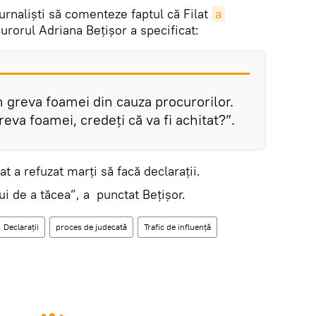
 jurnaliști să comenteze faptul că Filat
a 
curorul Adriana Bețișor a specificat:
în greva foamei din cauza procurorilor.
va foamei, credeți că va fi achitat?”.
t a refuzat marți să facă declarații.
lui de a tăcea”, a punctat Bețișor.
Declarații
proces de judecată
Trafic de influență