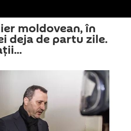
ier moldovean, în
 deja de partu zile.
ii...