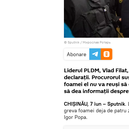
© Sputnik / Мирослав Ротарь
Abonare
Liderul PLDM, Vlad Filat,
declarații. Procurorul s
foamei el nu va reuși să 
să dea informaţii despre
CHIȘINĂU, 7 iun – Sputnik
.
greva foamei deja de patru z
Igor Popa.