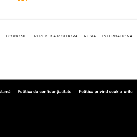
ECONOMIE
REPUBLICA MOLDOVA
RUSIA
INTERNAȚIONAL
clamă
Politica de confidențialitate
Politica privind cookie-urile