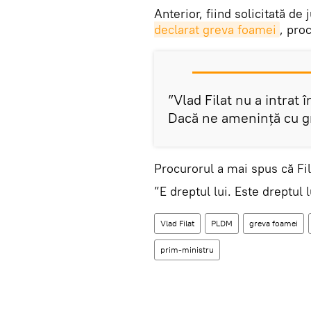
Anterior, fiind solicitată de
declarat greva foamei
, pro
”Vlad Filat nu a intrat 
Dacă ne amenință cu gre
Procurorul a mai spus că Fila
”E dreptul lui. Este dreptul 
Vlad Filat
PLDM
greva foamei
prim-ministru