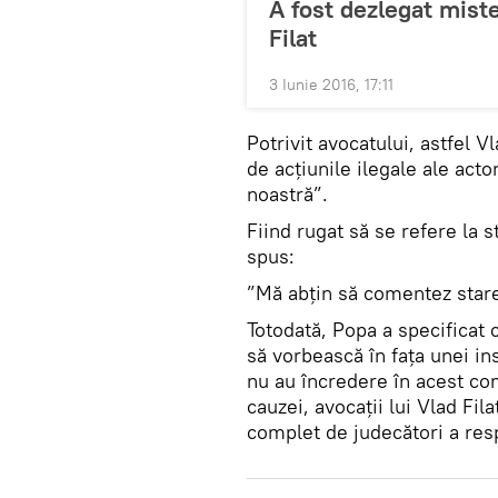
A fost dezlegat mister
Filat
3 Iunie 2016, 17:11
Potrivit avocatului, astfel V
de acțiunile ilegale ale actor
noastră”.
Fiind rugat să se refere la s
spus:
”Mă abțin să comentez stare
Totodată, Popa a specificat c
să vorbească în fața unei in
nu au încredere în acest co
cauzei, avocații lui Vlad Fil
complet de judecători a res