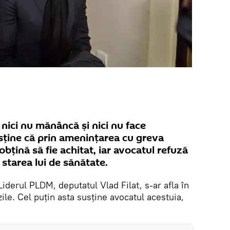
 nici nu mănâncă și nici nu face
usține că prin amenințarea cu greva
obțină să fie achitat, iar avocatul refuză
 starea lui de sănătate.
 Liderul PLDM, deputatul Vlad Filat, s-ar afla în
ile. Cel puțin asta susține avocatul acestuia,