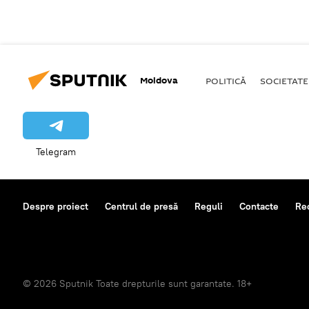
Moldova
POLITICĂ
SOCIETATE
Telegram
Despre proiect
Centrul de presă
Reguli
Contacte
Re
© 2026 Sputnik Toate drepturile sunt garantate. 18+