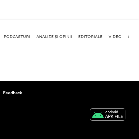
PODCASTURI
ANALIZE ȘI OPINII
EDITORIALE
VIDEO
GALE
Feedback