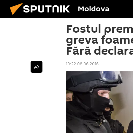
Moldova
Fostul prem
greva foamei
Fără declaraț
10:22 08.06.2016